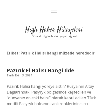
menüyü
Anasayfa
aç
Gizlilik Politikası
Hızlı Haber Hikayeleri
Yasal Uyarı
Güncel bilgilerle dünyaya bağlan!
Hakkımızda
Etiket:
Pazırık Halısı hangi müzede nerededir
Pazırık El Halısı Hangi Ilde
Tarih: Ekim 3, 2024
Pazırık Halısı hangi yöreye aittir? Rusya’nın Altay
Dağları’ndaki Pasyryk bölgesinde keşfedilen ve
“dünyanın en eski halısı” olarak kabul edilen Türk
motifli Pasyryk halısının canlı renklerinin sırrı