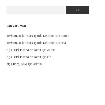
Arama
Son yorumlar
Yerhamükellah Karşılığında Ne Denir
için
admin
Yerhamükellah Karşılığında Ne Denir
için
Sevil
Açık Fikirli Insana Ne Denir
için
admin
Açık Fikirli Insana Ne Denir
için
Efe
Kış Güneşi Iyi Mi
için
admin
iriş