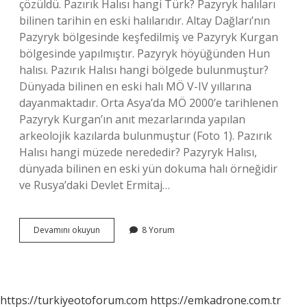
çözüldü. Pazırık Halısı hangi Türk? Pazyryk halıları
bilinen tarihin en eski halılarıdır. Altay Dağları’nın
Pazyryk bölgesinde keşfedilmiş ve Pazyryk Kurgan
bölgesinde yapılmıştır. Pazyryk höyüğünden Hun
halısı. Pazırık Halısı hangi bölgede bulunmuştur?
Dünyada bilinen en eski halı MÖ V-IV yıllarına
dayanmaktadır. Orta Asya’da MÖ 2000’e tarihlenen
Pazyryk Kurgan’ın anıt mezarlarında yapılan
arkeolojik kazılarda bulunmuştur (Foto 1). Pazırık
Halısı hangi müzede nerededir? Pazyryk Halısı,
dünyada bilinen en eski yün dokuma halı örneğidir
ve Rusya’daki Devlet Ermitaj…
Pazırık
Devamını okuyun
8 Yorum
El
Halısı
Hangi
Ilde
https://turkiyeotoforum.com
https://emkadrone.com.tr