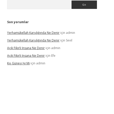
Arama
Son yorumlar
Yerhamükellah Karşılığında Ne Denir
için
admin
Yerhamükellah Karşılığında Ne Denir
için
Sevil
Açık Fikirli Insana Ne Denir
için
admin
Açık Fikirli Insana Ne Denir
için
Efe
Kış Güneşi Iyi Mi
için
admin
riş