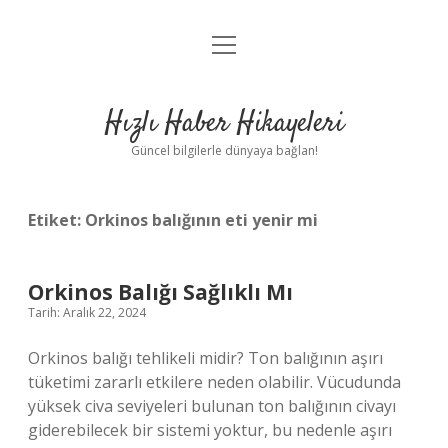
menüyü
Anasayfa
aç
Gizlilik Politikası
Hızlı Haber Hikayeleri
Yasal Uyarı
Güncel bilgilerle dünyaya bağlan!
Hakkımızda
Etiket:
Orkinos balığının eti yenir mi
Orkinos Balığı Sağlıklı Mı
Tarih: Aralık 22, 2024
Orkinos balığı tehlikeli midir? Ton balığının aşırı
tüketimi zararlı etkilere neden olabilir. Vücudunda
yüksek civa seviyeleri bulunan ton balığının civayı
giderebilecek bir sistemi yoktur, bu nedenle aşırı