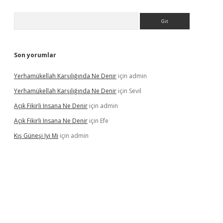
Arama
Son yorumlar
Yerhamükellah Karşılığında Ne Denir
için
admin
Yerhamükellah Karşılığında Ne Denir
için
Sevil
Açık Fikirli Insana Ne Denir
için
admin
Açık Fikirli Insana Ne Denir
için
Efe
Kış Güneşi Iyi Mi
için
admin
iriş