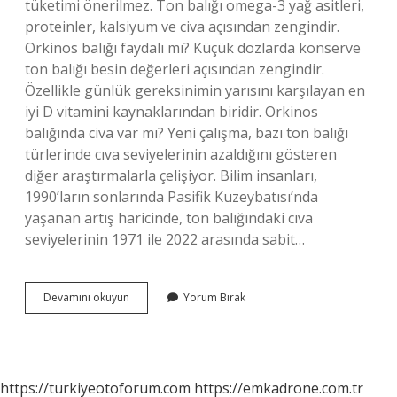
tüketimi önerilmez. Ton balığı omega-3 yağ asitleri,
proteinler, kalsiyum ve civa açısından zengindir.
Orkinos balığı faydalı mı? Küçük dozlarda konserve
ton balığı besin değerleri açısından zengindir.
Özellikle günlük gereksinimin yarısını karşılayan en
iyi D vitamini kaynaklarından biridir. Orkinos
balığında civa var mı? Yeni çalışma, bazı ton balığı
türlerinde cıva seviyelerinin azaldığını gösteren
diğer araştırmalarla çelişiyor. Bilim insanları,
1990’ların sonlarında Pasifik Kuzeybatısı’nda
yaşanan artış haricinde, ton balığındaki cıva
seviyelerinin 1971 ile 2022 arasında sabit…
Orkinos
Devamını okuyun
Yorum Bırak
Balığı
Sağlıklı
Mı
https://turkiyeotoforum.com
https://emkadrone.com.tr