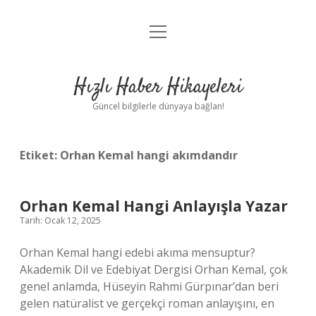
menüyü
Anasayfa
aç
Gizlilik Politikası
Hızlı Haber Hikayeleri
Yasal Uyarı
Güncel bilgilerle dünyaya bağlan!
Hakkımızda
Etiket:
Orhan Kemal hangi akımdandır
Orhan Kemal Hangi Anlayışla Yazar
Tarih: Ocak 12, 2025
Orhan Kemal hangi edebi akıma mensuptur?
Akademik Dil ve Edebiyat Dergisi Orhan Kemal, çok
genel anlamda, Hüseyin Rahmi Gürpınar’dan beri
gelen natüralist ve gerçekçi roman anlayışını, en