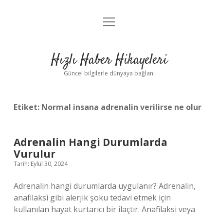
menüyü
Anasayfa
aç
Gizlilik Politikası
Hızlı Haber Hikayeleri
Yasal Uyarı
Güncel bilgilerle dünyaya bağlan!
Hakkımızda
Etiket:
Normal insana adrenalin verilirse ne olur
Adrenalin Hangi Durumlarda
Vurulur
Tarih: Eylül 30, 2024
Adrenalin hangi durumlarda uygulanır? Adrenalin,
anafilaksi gibi alerjik şoku tedavi etmek için
kullanılan hayat kurtarıcı bir ilaçtır. Anafilaksi veya