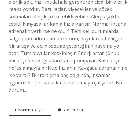
alerjik şok, hızlı müdahale gerektiren ciddi bir alerjik
reaksiyondur. Bazı ilaçlar, yiyecekler ve böcek
sokmaları alerjik şoku tetikleyebilir. Alerjik şokta
çeşitli kimyasallar kanla hızla karışır. Normal insana
adrenalin verilirse ne olur? Tehlikeli durumlarda
salgılanan adrenalin hormonu, duyularda belirgin
bir artışa ve acı hissetme yeteneğinin kaybına yol
açar. Tüm duyular keskinleşir. Enerji artar çünkü
vücut şekeri doğrudan kana pompalar. Kalp atışı
nefes almayla birlikte hızlanır. Kavgada adrenalin ne
işe yarar? Bir tartışma başladığında, insanlar
içgüdüsel olarak baskın taraf olmaya çalışırlar. Bu
durum,…
Adrenalin
Devamını okuyun
Yorum Bırak
Hangi
Durumlarda
Vurulur