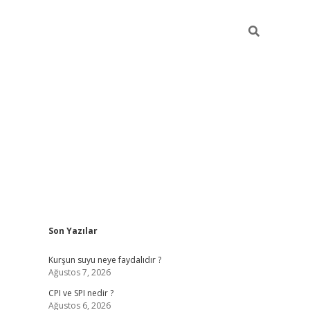
Sidebar
Son Yazılar
ilbet giriş
Kurşun suyu neye faydalıdır ?
Ağustos 7, 2026
CPI ve SPI nedir ?
Ağustos 6, 2026