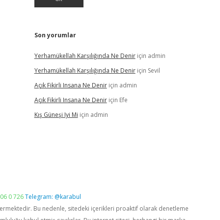
Son yorumlar
Yerhamükellah Karşılığında Ne Denir
için
admin
Yerhamükellah Karşılığında Ne Denir
için
Sevil
Açık Fikirli Insana Ne Denir
için
admin
Açık Fikirli Insana Ne Denir
için
Efe
Kış Güneşi Iyi Mi
için
admin
06 0 726
Telegram: @karabul
vermektedir. Bu nedenle, sitedeki içerikleri proaktif olarak denetleme