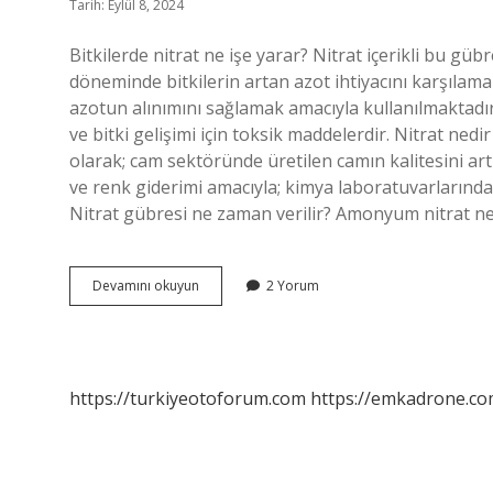
Tarih: Eylül 8, 2024
Bitkilerde nitrat ne işe yarar? Nitrat içerikli bu güb
döneminde bitkilerin artan azot ihtiyacını karşıl
azotun alınımını sağlamak amacıyla kullanılmaktadır. 
ve bitki gelişimi için toksik maddelerdir. Nitrat ned
olarak; cam sektöründe üretilen camın kalitesini a
ve renk giderimi amacıyla; kimya laboratuvarlarında ni
Nitrat gübresi ne zaman verilir? Amonyum nitrat ne
Bitkiler
Devamını okuyun
2 Yorum
Nitrat
Kullanır
Mı
https://turkiyeotoforum.com
https://emkadrone.co