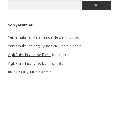
Arama
Son yorumlar
Yerhamükellah Karşılığında Ne Denir
için
admin
Yerhamükellah Karşılığında Ne Denir
için
Sevil
Açık Fikirli Insana Ne Denir
için
admin
Açık Fikirli Insana Ne Denir
için
Efe
Kış Güneşi Iyi Mi
için
admin
riş