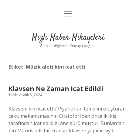
menüyü
Anasayfa
aç
Gizlilik Politikası
Hızlı Haber Hikayeleri
Yasal Uyarı
Güncel bilgilerle dünyaya bağlan!
Hakkımızda
Etiket:
Müzik aleti kim icat etti
Klavsen Ne Zaman Icat Edildi
Tarih: Aralık 5, 2024
Klavseni kim icat etti? Piyanonun temelini oluşturan
çekiç mekanizmasının Cristofori’den önce iki kişi
tarafından icat edildiği öne sürülmüştür. Bunlardan
biri Marius adlı bir Fransız klavsen yapımcısıydı.