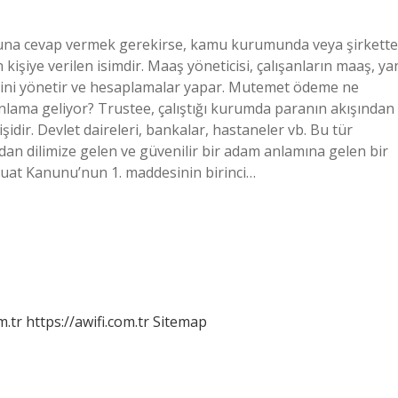
suna cevap vermek gerekirse, kamu kurumunda veya şirkette
işiye verilen isimdir. Maaş yöneticisi, çalışanların maaş, ya
lerini yönetir ve hesaplamalar yapar. Mutemet ödeme ne
lama geliyor? Trustee, çalıştığı kurumda paranın akışından
şidir. Devlet daireleri, bankalar, hastaneler vb. Bu tür
adan dilimize gelen ve güvenilir bir adam anlamına gelen bir
vduat Kanunu’nun 1. maddesinin birinci…
m.tr
https://awifi.com.tr
Sitemap