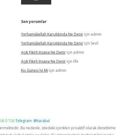
Son yorumlar
Yerhamükellah Karşılığında Ne Denir
için
admin
Yerhamükellah Karşılığında Ne Denir
için
Sevil
Açık Fikirli Insana Ne Denir
için
admin
Açık Fikirli Insana Ne Denir
için
Efe
Kış Güneşi Iyi Mi
için
admin
06 0 726
Telegram: @karabul
vermektedir. Bu nedenle, sitedeki içerikleri proaktif olarak denetleme