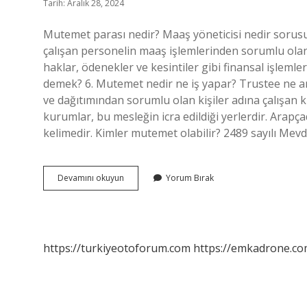
Tarih: Aralık 28, 2024
Mutemet parası nedir? Maaş yöneticisi nedir soru
çalışan personelin maaş işlemlerinden sorumlu olan k
haklar, ödenekler ve kesintiler gibi finansal işlem
demek? 6. Mutemet nedir ne iş yapar? Trustee ne an
ve dağıtımından sorumlu olan kişiler adına çalışan ki
kurumlar, bu mesleğin icra edildiği yerlerdir. Arapç
kelimedir. Kimler mutemet olabilir? 2489 sayılı Me
Mutemet
Devamını okuyun
Yorum Bırak
Ödemesi
Nedir
https://turkiyeotoforum.com
https://emkadrone.co