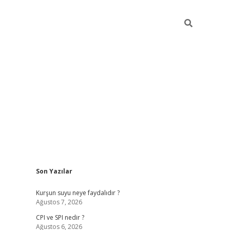
Sidebar
Son Yazılar
ilbet giriş
Kurşun suyu neye faydalıdır ?
Ağustos 7, 2026
CPI ve SPI nedir ?
Ağustos 6, 2026