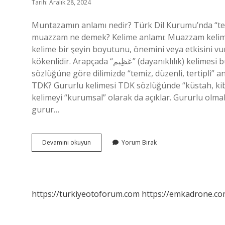
Tarih: Aralık 28, 2024
Muntazamın anlamı nedir? Türk Dil Kurumu’nda “tek 
muazzam ne demek? Kelime anlamı: Muazzam kelimesi
kelime bir şeyin boyutunu, önemini veya etkisini vu
kökenlidir. Arapçada “عَظِيم” (dayanıklılık) kelimesi büyük ve kudretli anlamına gelir. Muntazam hangi dilde? TDK
sözlüğüne göre dilimizde “temiz, düzenli, tertipli”
TDK? Gururlu kelimesi TDK sözlüğünde “küstah, kibi
kelimeyi “kurumsal” olarak da açıklar. Gururlu olma
gurur…
Muntazam
Devamını okuyun
Yorum Bırak
Demek
Ne
Demek
https://turkiyeotoforum.com
https://emkadrone.co