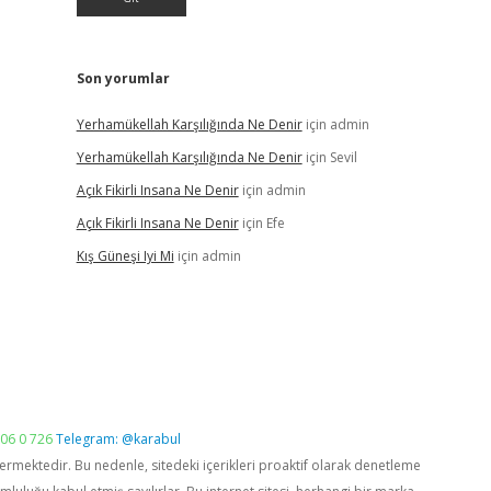
Son yorumlar
Yerhamükellah Karşılığında Ne Denir
için
admin
Yerhamükellah Karşılığında Ne Denir
için
Sevil
Açık Fikirli Insana Ne Denir
için
admin
Açık Fikirli Insana Ne Denir
için
Efe
Kış Güneşi Iyi Mi
için
admin
06 0 726
Telegram: @karabul
vermektedir. Bu nedenle, sitedeki içerikleri proaktif olarak denetleme