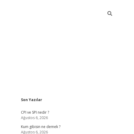
Sidebar
Son Yazılar
ilbet giriş
CPI ve SPI nedir ?
Ağustos 6, 2026
Kum gibisin ne demek ?
Ağustos 6, 2026