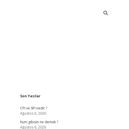
Sidebar
Son Yazılar
ilbet giriş
CPI ve SPI nedir ?
Ağustos 6, 2026
Kum gibisin ne demek ?
Ağustos 6, 2026