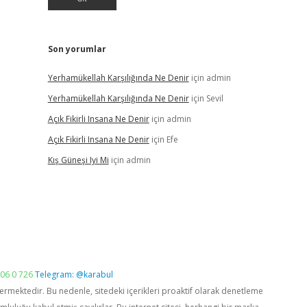
Son yorumlar
Yerhamükellah Karşılığında Ne Denir
için
admin
Yerhamükellah Karşılığında Ne Denir
için
Sevil
Açık Fikirli Insana Ne Denir
için
admin
Açık Fikirli Insana Ne Denir
için
Efe
Kış Güneşi Iyi Mi
için
admin
06 0 726
Telegram: @karabul
vermektedir. Bu nedenle, sitedeki içerikleri proaktif olarak denetleme