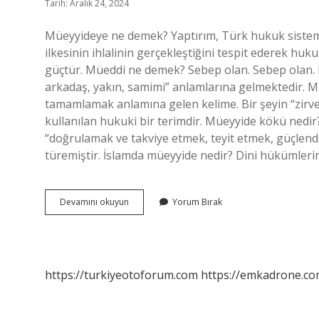
Tarih: Aralık 24, 2024
Müeyyideye ne demek? Yaptırım, Türk hukuk siste
ilkesinin ihlalinin gerçekleştiğini tespit ederek huk
güçtür. Müeddi ne demek? Sebep olan. Sebep olan. 
arkadaş, yakın, samimi” anlamlarına gelmektedir.
tamamlamak anlamına gelen kelime. Bir şeyin “zirves
kullanılan hukuki bir terimdir. Müeyyide kökü nedir
“doğrulamak ve takviye etmek, teyit etmek, güçlendirmek” anl
türemiştir. İslamda müeyyide nedir? Dini hükümleri
Mildiyu
Devamını okuyun
Yorum Bırak
Ne
Demek
https://turkiyeotoforum.com
https://emkadrone.co