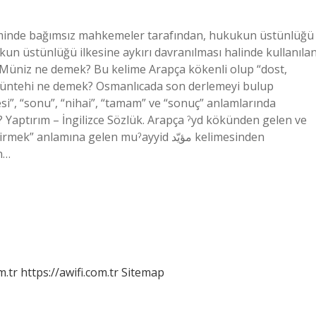
minde bağımsız mahkemeler tarafından, hukukun üstünlüğü
ukun üstünlüğü ilkesine aykırı davranılması halinde kullanıla
Müniz ne demek? Bu kelime Arapça kökenli olup “dost,
 Müntehi ne demek? Osmanlıcada son derlemeyi bulup
i”, “sonu”, “nihai”, “tamam” ve “sonuç” anlamlarında
? Yaptırım – İngilizce Sözlük. Arapça ˀyd kökünden gelen ve
amına gelen muˀayyid مؤيّد kelimesinden
n…
m.tr
https://awifi.com.tr
Sitemap