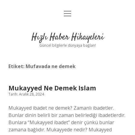
menüyü
Anasayfa
aç
Gizlilik Politikası
Hızlı Haber Hikayeleri
Yasal Uyarı
Güncel bilgilerle dünyaya bağlan!
Hakkımızda
Etiket:
Mufavada ne demek
Mukayyed Ne Demek Islam
Tarih: Aralık 28, 2024
Mukayyed ibadet ne demek? Zamanlı ibadetler.
Bunlar dinin belirli bir zaman belirlediği ibadetlerdir.
Bunlara “Mukayyed ibadet” denir çünkü bunlar
zamana bağlıdır. Mukayyede nedir? Mukayyed