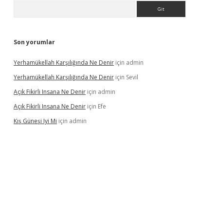
Arama
Son yorumlar
Yerhamükellah Karşılığında Ne Denir
için
admin
Yerhamükellah Karşılığında Ne Denir
için
Sevil
Açık Fikirli Insana Ne Denir
için
admin
Açık Fikirli Insana Ne Denir
için
Efe
Kış Güneşi Iyi Mi
için
admin
iriş