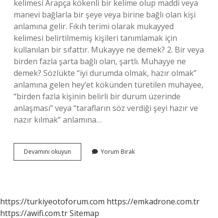
kelimesi Arapça kökenli bir kelime olup maddi veya
manevi bağlarla bir şeye veya birine bağlı olan kişi
anlamına gelir. Fıkıh terimi olarak mukayyed
kelimesi belirtilmemiş kişileri tanımlamak için
kullanılan bir sıfattır. Mukayye ne demek? 2. Bir veya
birden fazla şarta bağlı olan, şartlı. Muhayye ne
demek? Sözlükte “iyi durumda olmak, hazır olmak”
anlamına gelen hey’et kökünden türetilen muhayee,
“birden fazla kişinin belirli bir durum üzerinde
anlaşması” veya “tarafların söz verdiği şeyi hazır ve
nazır kılmak” anlamına…
Mukayyed
Devamını okuyun
Yorum Bırak
Ne
Demek
Islam
https://turkiyeotoforum.com
https://emkadrone.com.tr
https://awifi.com.tr
Sitemap