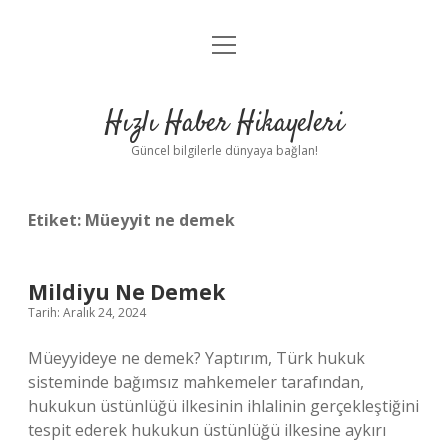
menüyü
Anasayfa
aç
Gizlilik Politikası
Hızlı Haber Hikayeleri
Yasal Uyarı
Güncel bilgilerle dünyaya bağlan!
Hakkımızda
Etiket:
Müeyyit ne demek
Mildiyu Ne Demek
Tarih: Aralık 24, 2024
Müeyyideye ne demek? Yaptırım, Türk hukuk
sisteminde bağımsız mahkemeler tarafından,
hukukun üstünlüğü ilkesinin ihlalinin gerçekleştiğini
tespit ederek hukukun üstünlüğü ilkesine aykırı