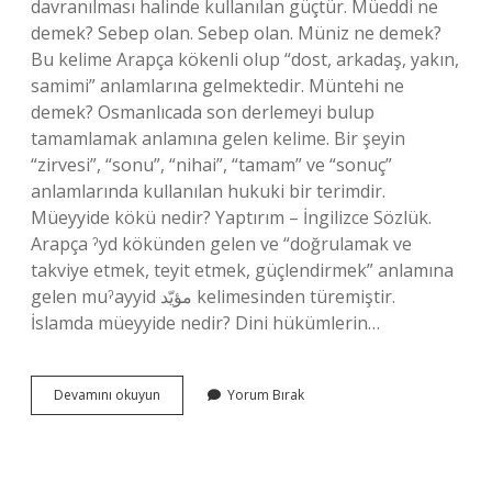
davranılması halinde kullanılan güçtür. Müeddi ne
demek? Sebep olan. Sebep olan. Müniz ne demek?
Bu kelime Arapça kökenli olup “dost, arkadaş, yakın,
samimi” anlamlarına gelmektedir. Müntehi ne
demek? Osmanlıcada son derlemeyi bulup
tamamlamak anlamına gelen kelime. Bir şeyin
“zirvesi”, “sonu”, “nihai”, “tamam” ve “sonuç”
anlamlarında kullanılan hukuki bir terimdir.
Müeyyide kökü nedir? Yaptırım – İngilizce Sözlük.
Arapça ˀyd kökünden gelen ve “doğrulamak ve
takviye etmek, teyit etmek, güçlendirmek” anlamına
gelen muˀayyid مؤيّد kelimesinden türemiştir.
İslamda müeyyide nedir? Dini hükümlerin…
Mildiyu
Devamını okuyun
Yorum Bırak
Ne
Demek