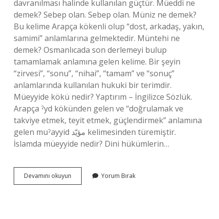
davranılması halinde kullanılan güçtür. Müeddi ne
demek? Sebep olan. Sebep olan. Müniz ne demek?
Bu kelime Arapça kökenli olup “dost, arkadaş, yakın,
samimi” anlamlarına gelmektedir. Müntehi ne
demek? Osmanlıcada son derlemeyi bulup
tamamlamak anlamına gelen kelime. Bir şeyin
“zirvesi”, “sonu”, “nihai”, “tamam” ve “sonuç”
anlamlarında kullanılan hukuki bir terimdir.
Müeyyide kökü nedir? Yaptırım – İngilizce Sözlük.
Arapça ˀyd kökünden gelen ve “doğrulamak ve
takviye etmek, teyit etmek, güçlendirmek” anlamına
gelen muˀayyid مؤيّد kelimesinden türemiştir.
İslamda müeyyide nedir? Dini hükümlerin…
Mildiyu
Devamını okuyun
Yorum Bırak
Ne
Demek