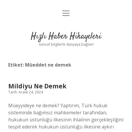
menüyü
Anasayfa
aç
Gizlilik Politikası
Hızlı Haber Hikayeleri
Yasal Uyarı
Güncel bilgilerle dünyaya bağlan!
Hakkımızda
Etiket:
Müeddet ne demek
Mildiyu Ne Demek
Tarih: Aralık 24, 2024
Müeyyideye ne demek? Yaptırım, Türk hukuk
sisteminde bağımsız mahkemeler tarafından,
hukukun üstünlüğü ilkesinin ihlalinin gerçekleştiğini
tespit ederek hukukun üstünlüğü ilkesine aykırı