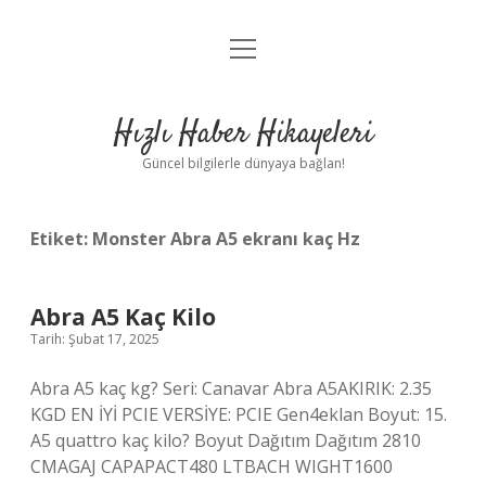
menüyü
Anasayfa
aç
Gizlilik Politikası
Hızlı Haber Hikayeleri
Yasal Uyarı
Güncel bilgilerle dünyaya bağlan!
Hakkımızda
Etiket:
Monster Abra A5 ekranı kaç Hz
Abra A5 Kaç Kilo
Tarih: Şubat 17, 2025
Abra A5 kaç kg? Seri: Canavar Abra A5AKIRIK: 2.35
KGD EN İYİ PCIE VERSİYE: PCIE Gen4eklan Boyut: 15.
A5 quattro kaç kilo? Boyut Dağıtım Dağıtım 2810
CMAGAJ CAPAPACT480 LTBACH WIGHT1600