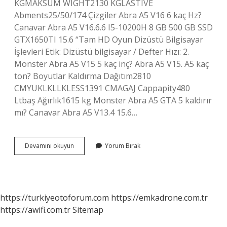
KGMAKSUM WIGHT2130 KGLASTIVE
Abments25/50/174 Çizgiler Abra A5 V16 6 kaç Hz?
Canavar Abra A5 V16.6.6 I5-10200H 8 GB 500 GB SSD
GTX1650TI 15.6 “Tam HD Oyun Dizüstü Bilgisayar
İşlevleri Etik: Dizüstü bilgisayar / Defter Hızı: 2.
Monster Abra A5 V15 5 kaç inç? Abra A5 V15. A5 kaç
ton? Boyutlar Kaldırma Dağıtım2810
CMYUKLKLLKLESS1391 CMAGAJ Cappapity480
Ltbaş Ağırlık1615 kg Monster Abra A5 GTA 5 kaldırır
mı? Canavar Abra A5 V13.4 15.6…
Abra
Devamını okuyun
Yorum Bırak
A5
Kaç
Kilo
https://turkiyeotoforum.com
https://emkadrone.com.tr
https://awifi.com.tr
Sitemap