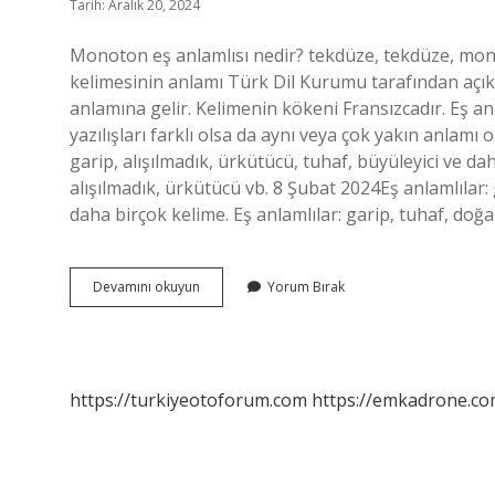
Tarih: Aralık 20, 2024
Monoton eş anlamlısı nedir? tekdüze, tekdüze, mon
kelimesinin anlamı Türk Dil Kurumu tarafından açık
anlamına gelir. Kelimenin kökeni Fransızcadır. Eş an
yazılışları farklı olsa da aynı veya çok yakın anlamı 
garip, alışılmadık, ürkütücü, tuhaf, büyüleyici ve da
alışılmadık, ürkütücü vb. 8 Şubat 2024Eş anlamlılar: 
daha birçok kelime. Eş anlamlılar: garip, tuhaf, do
Monotonun
Devamını okuyun
Yorum Bırak
Eş
Anlamı
Nedir
https://turkiyeotoforum.com
https://emkadrone.co