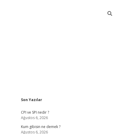
Sidebar
Son Yazılar
ilbet giriş
CPI ve SPI nedir ?
Ağustos 6, 2026
Kum gibisin ne demek ?
Ağustos 6, 2026