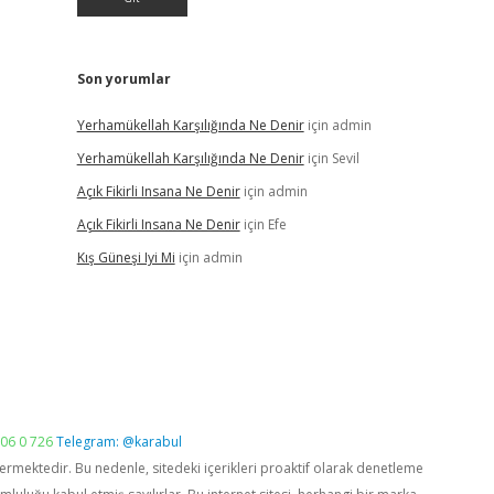
Son yorumlar
Yerhamükellah Karşılığında Ne Denir
için
admin
Yerhamükellah Karşılığında Ne Denir
için
Sevil
Açık Fikirli Insana Ne Denir
için
admin
Açık Fikirli Insana Ne Denir
için
Efe
Kış Güneşi Iyi Mi
için
admin
06 0 726
Telegram: @karabul
vermektedir. Bu nedenle, sitedeki içerikleri proaktif olarak denetleme