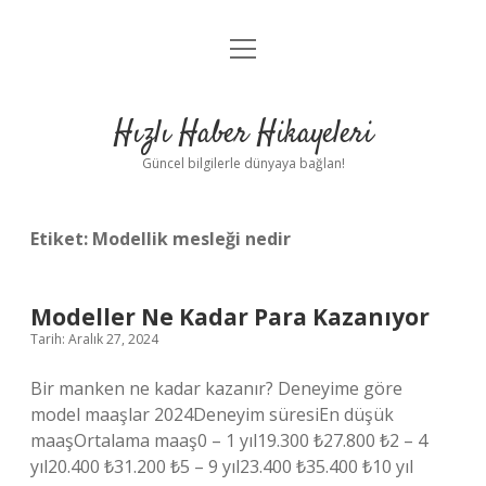
menüyü
Anasayfa
aç
Gizlilik Politikası
Hızlı Haber Hikayeleri
Yasal Uyarı
Güncel bilgilerle dünyaya bağlan!
Hakkımızda
Etiket:
Modellik mesleği nedir
Modeller Ne Kadar Para Kazanıyor
Tarih: Aralık 27, 2024
Bir manken ne kadar kazanır? Deneyime göre
model maaşlar 2024Deneyim süresiEn düşük
maaşOrtalama maaş0 – 1 yıl19.300 ₺27.800 ₺2 – 4
yıl20.400 ₺31.200 ₺5 – 9 yıl23.400 ₺35.400 ₺10 yıl