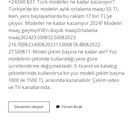
+24.500 ₺37. Türk modeller ne kadar kazanıyor?
Türkiye’de bir modelin aylık ortalama maaşı 55 TL
iken, yeni başlayanlarda bu rakam 17 bin TL’ye
çıkıyor. Modeller ne kadar kazanıyor 2024? Modelin
maaş geçmişiYılEn düşük maaşOrtalama
maaş202423.500₺32.500₺2023-
216.700₺23.600₺202313.000₺18.480₺2022-
27.500₺11. Model çekim başına ne kadar alır? Yüz
modelinin çekimde kullanıldığı yere göre
ücretlendirme değişmektedir. E-ticaret ve katalog
çekimlerinde kullanılırsa bir yüz modeli çekim başına
1000 ile 1500 TL arasında kazanabilir. Çekim video
ve TV kanallarında…
Modeller
Devamını okuyun
Yorum Bırak
Ne
Kadar
Para
Kazanıyor