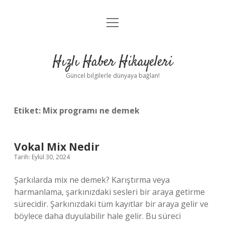
menüyü
Anasayfa
aç
Gizlilik Politikası
Hızlı Haber Hikayeleri
Yasal Uyarı
Güncel bilgilerle dünyaya bağlan!
Hakkımızda
Etiket:
Mix programı ne demek
Vokal Mix Nedir
Tarih: Eylül 30, 2024
Şarkılarda mix ne demek? Karıştırma veya
harmanlama, şarkınızdaki sesleri bir araya getirme
sürecidir. Şarkınızdaki tüm kayıtlar bir araya gelir ve
böylece daha duyulabilir hale gelir. Bu süreci