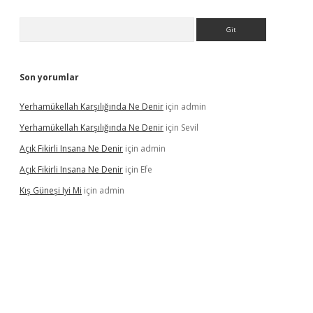
Arama
Son yorumlar
Yerhamükellah Karşılığında Ne Denir
için
admin
Yerhamükellah Karşılığında Ne Denir
için
Sevil
Açık Fikirli Insana Ne Denir
için
admin
Açık Fikirli Insana Ne Denir
için
Efe
Kış Güneşi Iyi Mi
için
admin
iriş