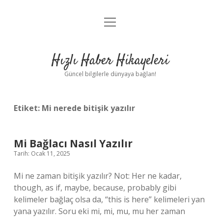
menüyü
Anasayfa
aç
Gizlilik Politikası
Hızlı Haber Hikayeleri
Yasal Uyarı
Güncel bilgilerle dünyaya bağlan!
Hakkımızda
Etiket:
Mi nerede bitişik yazılır
Mi Bağlacı Nasıl Yazılır
Tarih: Ocak 11, 2025
Mi ne zaman bitişik yazılır? Not: Her ne kadar,
though, as if, maybe, because, probably gibi
kelimeler bağlaç olsa da, “this is here” kelimeleri yan
yana yazılır. Soru eki mi, mi, mu, mu her zaman