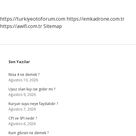
Para
Sürmesi
Işlemine
https://turkiyeotoforum.com
https://emkadrone.com.tr
Ne
https://awifi.com.tr
Sitemap
Denir
Sidebar
Son Yazılar
Nisa 4 ne demek ?
Ağustos 10, 2026
Uyuz olan kişi ise gider mi ?
Ağustos 9, 2026
Kurşun suyu neye faydalıdır ?
Ağustos 7, 2026
CPI ve SPI nedir ?
Ağustos 6, 2026
Kum gibisin ne demek ?