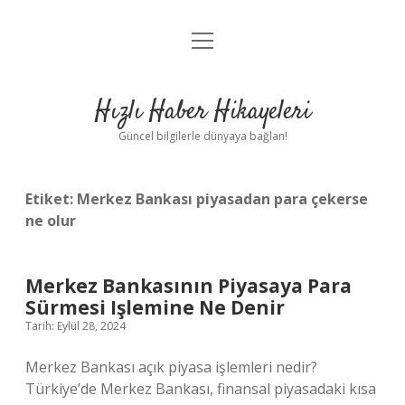
menüyü
Anasayfa
aç
Gizlilik Politikası
Hızlı Haber Hikayeleri
Yasal Uyarı
Güncel bilgilerle dünyaya bağlan!
Hakkımızda
Etiket:
Merkez Bankası piyasadan para çekerse
ne olur
Merkez Bankasının Piyasaya Para
Sürmesi Işlemine Ne Denir
Tarih: Eylül 28, 2024
Merkez Bankası açık piyasa işlemleri nedir?
Türkiye’de Merkez Bankası, finansal piyasadaki kısa