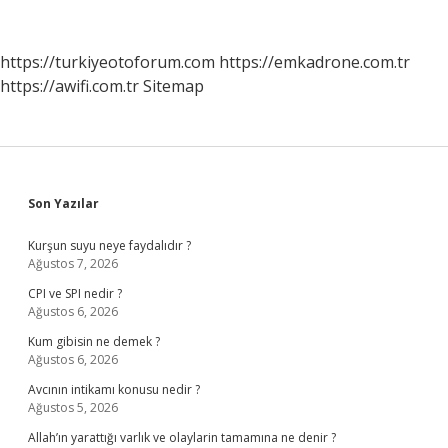
Para
Sürmesi
Işlemine
https://turkiyeotoforum.com
https://emkadrone.com.tr
Ne
https://awifi.com.tr
Sitemap
Denir
Sidebar
Son Yazılar
Kurşun suyu neye faydalıdır ?
Ağustos 7, 2026
CPI ve SPI nedir ?
Ağustos 6, 2026
Kum gibisin ne demek ?
Ağustos 6, 2026
Avcının intikamı konusu nedir ?
Ağustos 5, 2026
Allah’ın yarattığı varlık ve olaylarin tamamına ne denir ?