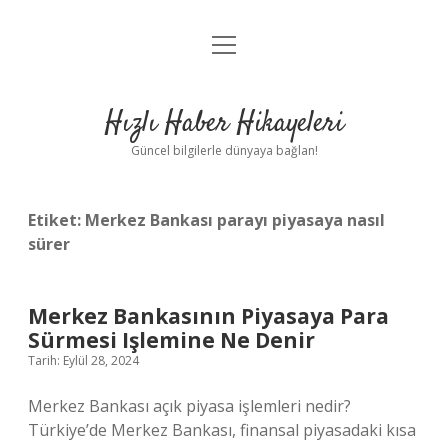
menüyü
Anasayfa
aç
Gizlilik Politikası
Hızlı Haber Hikayeleri
Yasal Uyarı
Güncel bilgilerle dünyaya bağlan!
Hakkımızda
Etiket:
Merkez Bankası parayı piyasaya nasıl
sürer
Merkez Bankasının Piyasaya Para
Sürmesi Işlemine Ne Denir
Tarih: Eylül 28, 2024
Merkez Bankası açık piyasa işlemleri nedir?
Türkiye’de Merkez Bankası, finansal piyasadaki kısa