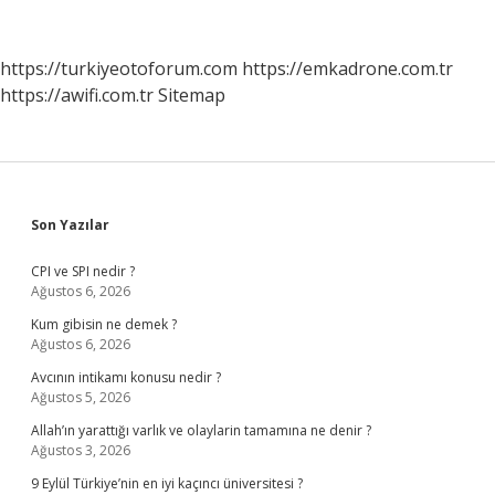
Para
Sürmesi
Işlemine
https://turkiyeotoforum.com
https://emkadrone.com.tr
Ne
https://awifi.com.tr
Sitemap
Denir
Sidebar
Son Yazılar
CPI ve SPI nedir ?
Ağustos 6, 2026
Kum gibisin ne demek ?
Ağustos 6, 2026
Avcının intikamı konusu nedir ?
Ağustos 5, 2026
Allah’ın yarattığı varlık ve olaylarin tamamına ne denir ?
Ağustos 3, 2026
9 Eylül Türkiye’nin en iyi kaçıncı üniversitesi ?