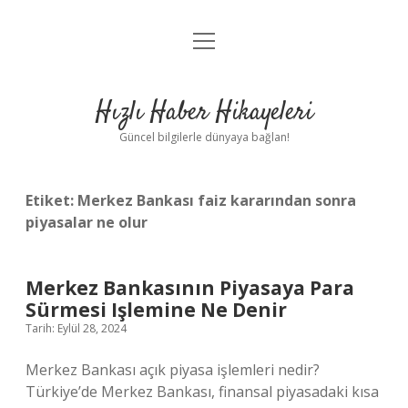
menüyü
Anasayfa
aç
Gizlilik Politikası
Hızlı Haber Hikayeleri
Yasal Uyarı
Güncel bilgilerle dünyaya bağlan!
Hakkımızda
Etiket:
Merkez Bankası faiz kararından sonra
piyasalar ne olur
Merkez Bankasının Piyasaya Para
Sürmesi Işlemine Ne Denir
Tarih: Eylül 28, 2024
Merkez Bankası açık piyasa işlemleri nedir?
Türkiye’de Merkez Bankası, finansal piyasadaki kısa