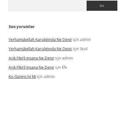
Arama
Son yorumlar
Yerhamükellah Karşılığında Ne Denir
için
admin
Yerhamükellah Karşılığında Ne Denir
için
Sevil
Açık Fikirli Insana Ne Denir
için
admin
Açık Fikirli Insana Ne Denir
için
Efe
Kış Güneşi Iyi Mi
için
admin
iriş