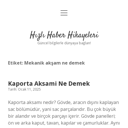
menüyü
Anasayfa
aç
Gizlilik Politikası
Hızlı Haber Hikayeleri
Yasal Uyarı
Güncel bilgilerle dünyaya bağlan!
Hakkımızda
Etiket:
Mekanik akşam ne demek
Kaporta Aksami Ne Demek
Tarih: Ocak 11, 2025
Kaporta aksamı nedir? Gövde, aracın dışını kaplayan
sac bölümüdür, yani sac parçalarıdır. Bu çok büyük
bir alandır ve birçok parçayı içerir. Gövde panelleri;
ön ve arka kaput, tavan, kapılar ve çamurluklar. Aynı