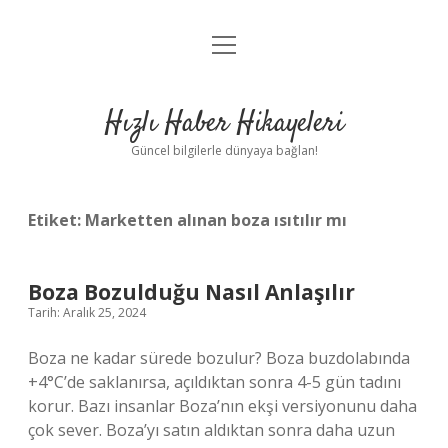
menüyü
Anasayfa
aç
Gizlilik Politikası
Hızlı Haber Hikayeleri
Yasal Uyarı
Güncel bilgilerle dünyaya bağlan!
Hakkımızda
Etiket:
Marketten alınan boza ısıtılır mı
Boza Bozulduğu Nasıl Anlaşılır
Tarih: Aralık 25, 2024
Boza ne kadar sürede bozulur? Boza buzdolabında
+4°C’de saklanırsa, açıldıktan sonra 4-5 gün tadını
korur. Bazı insanlar Boza’nın ekşi versiyonunu daha
çok sever. Boza’yı satın aldıktan sonra daha uzun