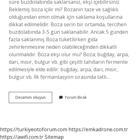
süre buzdolabında saklarsanız, ekşi içebilirsiniz.
Beklemiş boza içilir mi? Bozanın taze ve sağlıklı
olduğundan emin olmak için saklama koşullarına
dikkat edilmelidir. Boza serin bir ortamda, tercihen
buzdolabında 3-5 gün saklanabilir. Ancak 5 günden
fazla saklanmış Boza tüketilirken gıda
zehirlenmesine neden olabileceğinden dikkatli
olunmalıdır. Boza ekşi olur mu? Boza; buğday, arpa,
darı, mısır, bulgur vb. gibi çeşitli tahılların fermente
edilmesiyle elde edilir: buğday, arpa, darı, mısır,
bulgur vb. İlk fermantasyon sırasında tatlı…
Boza
Devamını okuyun
Yorum Bırak
Bozulduğu
Nasıl
Anlaşılır
https://turkiyeotoforum.com
https://emkadrone.com.tr
https://awifi.com.tr
Sitemap