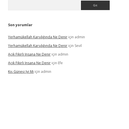
Arama
Son yorumlar
Yerhamükellah Karşılığında Ne Denir
için
admin
Yerhamükellah Karşılığında Ne Denir
için
Sevil
Açık Fikirli Insana Ne Denir
için
admin
Açık Fikirli Insana Ne Denir
için
Efe
Kış Güneşi Iyi Mi
için
admin
riş