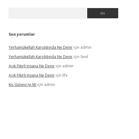
Arama
Son yorumlar
Yerhamükellah Karşılığında Ne Denir
için
admin
Yerhamükellah Karşılığında Ne Denir
için
Sevil
Açık Fikirli Insana Ne Denir
için
admin
Açık Fikirli Insana Ne Denir
için
Efe
Kış Güneşi Iyi Mi
için
admin
riş