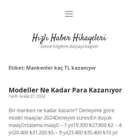
menüyü
Anasayfa
aç
Gizlilik Politikası
Hızlı Haber Hikayeleri
Yasal Uyarı
Güncel bilgilerle dünyaya bağlan!
Hakkımızda
Etiket:
Mankenler kaç TL kazanıyor
Modeller Ne Kadar Para Kazanıyor
Tarih: Aralık 27, 2024
Bir manken ne kadar kazanır? Deneyime göre
model maaşlar 2024Deneyim süresiEn düşük
maaşOrtalama maaş0 – 1 yıl19.300 ₺27.800 ₺2 – 4
yıl20.400 ₺31.200 ₺5 – 9 yıl23.400 ₺35.400 ₺10 yıl