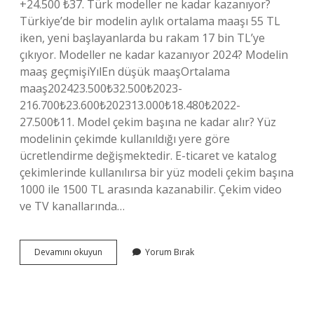
+24.500 ₺37. Türk modeller ne kadar kazanıyor?
Türkiye’de bir modelin aylık ortalama maaşı 55 TL
iken, yeni başlayanlarda bu rakam 17 bin TL’ye
çıkıyor. Modeller ne kadar kazanıyor 2024? Modelin
maaş geçmişiYılEn düşük maaşOrtalama
maaş202423.500₺32.500₺2023-
216.700₺23.600₺202313.000₺18.480₺2022-
27.500₺11. Model çekim başına ne kadar alır? Yüz
modelinin çekimde kullanıldığı yere göre
ücretlendirme değişmektedir. E-ticaret ve katalog
çekimlerinde kullanılırsa bir yüz modeli çekim başına
1000 ile 1500 TL arasında kazanabilir. Çekim video
ve TV kanallarında…
Modeller
Devamını okuyun
Yorum Bırak
Ne
Kadar
Para
Kazanıyor