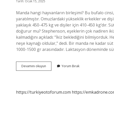
Tarih: Ocak 15, 2025
Manda hangi hayvanların birleşimi? Bu bufalo cinsi,
yaratılmıştır. Omuzlardaki yükseklik erkekler ve dişile
yaklaşık 450-475 kg ve dişiler için 410-450 kg’dır. Sü
doğurur mu? Stephenson, eşeklerin çok nadiren iki
kalmadığını açıkladı: “İkiz beklediğini bilmiyorduk. Hep
neşe kaynağı oldular,” dedi. Bir manda ne kadar süt v
1000-1500 gr arasındadır. Laktasyon döneminde süt v
Manda
Devamını okuyun
Yorum Bırak
Ikiz
Doğurur
Mu
https://turkiyeotoforum.com
https://emkadrone.co