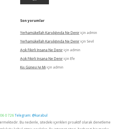
Son yorumlar
Yerhamükellah Karşılığında Ne Denir
için
admin
Yerhamükellah Karşılığında Ne Denir
için
Sevil
Açık Fikirli Insana Ne Denir
için
admin
Açık Fikirli Insana Ne Denir
için
Efe
Kış Güneşi Iyi Mi
için
admin
06 0 726
Telegram: @karabul
vermektedir. Bu nedenle, sitedeki içerikleri proaktif olarak denetleme