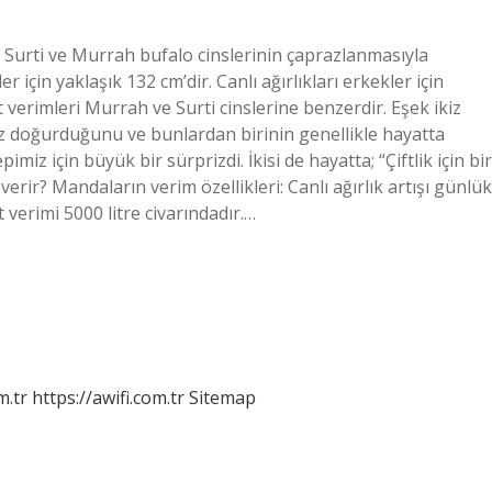
 Surti ve Murrah bufalo cinslerinin çaprazlanmasıyla
r için yaklaşık 132 cm’dir. Canlı ağırlıkları erkekler için
t verimleri Murrah ve Surti cinslerine benzerdir. Eşek ikiz
z doğurduğunu ve bunlardan birinin genellikle hayatta
imiz için büyük bir sürprizdi. İkisi de hayatta; “Çiftlik için bir
erir? Mandaların verim özellikleri: Canlı ağırlık artışı günlük
erimi 5000 litre civarındadır.…
m.tr
https://awifi.com.tr
Sitemap