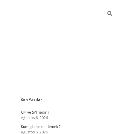
Sidebar
Son Yazılar
ilbet giriş
CPI ve SPI nedir ?
Ağustos 6, 2026
Kum gibisin ne demek ?
Ağustos 6, 2026