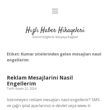
menüyü
Anasayfa
aç
Gizlilik Politikası
Hızlı Haber Hikayeleri
Yasal Uyarı
Güncel bilgilerle dünyaya bağlan!
Hakkımızda
Etiket:
Kumar sitelerinden gelen mesajları nasıl
engellerim
Reklam Mesajlarini Nasil
Engellerim
Tarih: Kasım 22, 2024
İstenmeyen reklam mesajları nasıl engellenir? SMS
ve çağrı iptal ayarlarınızı e-devlet veya www..tr