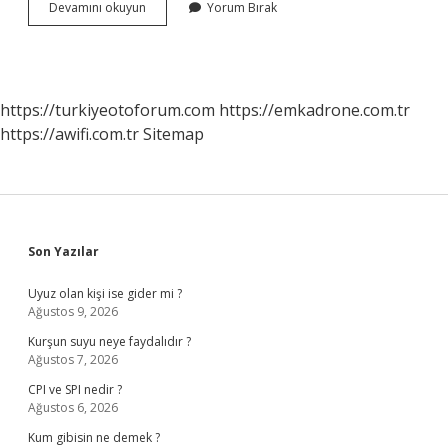
Reklam
Devamını okuyun
Yorum Bırak
Mesajlarini
Nasil
Engellerim
https://turkiyeotoforum.com
https://emkadrone.com.tr
https://awifi.com.tr
Sitemap
Sidebar
Son Yazılar
Uyuz olan kişi ise gider mi ?
Ağustos 9, 2026
Kurşun suyu neye faydalıdır ?
Ağustos 7, 2026
CPI ve SPI nedir ?
Ağustos 6, 2026
Kum gibisin ne demek ?