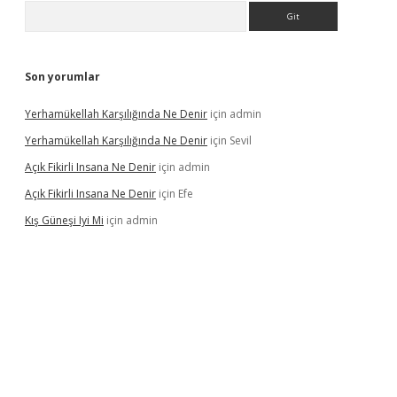
Arama
Son yorumlar
Yerhamükellah Karşılığında Ne Denir
için
admin
Yerhamükellah Karşılığında Ne Denir
için
Sevil
Açık Fikirli Insana Ne Denir
için
admin
Açık Fikirli Insana Ne Denir
için
Efe
Kış Güneşi Iyi Mi
için
admin
iriş