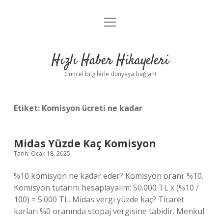
menüyü
Anasayfa
aç
Gizlilik Politikası
Hızlı Haber Hikayeleri
Yasal Uyarı
Güncel bilgilerle dünyaya bağlan!
Hakkımızda
Etiket:
Komisyon ücreti ne kadar
Midas Yüzde Kaç Komisyon
Tarih: Ocak 18, 2025
%10 komisyon ne kadar eder? Komisyon oranı: %10.
Komisyon tutarını hesaplayalım: 50.000 TL x (%10 /
100) = 5.000 TL. Midas vergi yüzde kaç? Ticaret
karları %0 oranında stopaj vergisine tabidir. Menkul