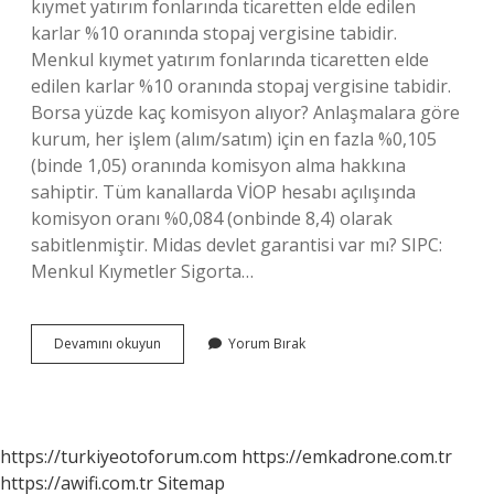
kıymet yatırım fonlarında ticaretten elde edilen
karlar %10 oranında stopaj vergisine tabidir.
Menkul kıymet yatırım fonlarında ticaretten elde
edilen karlar %10 oranında stopaj vergisine tabidir.
Borsa yüzde kaç komisyon alıyor? Anlaşmalara göre
kurum, her işlem (alım/satım) için en fazla %0,105
(binde 1,05) oranında komisyon alma hakkına
sahiptir. Tüm kanallarda VİOP hesabı açılışında
komisyon oranı %0,084 (onbinde 8,4) olarak
sabitlenmiştir. Midas devlet garantisi var mı? SIPC:
Menkul Kıymetler Sigorta…
Midas
Devamını okuyun
Yorum Bırak
Yüzde
Kaç
Komisyon
https://turkiyeotoforum.com
https://emkadrone.com.tr
https://awifi.com.tr
Sitemap