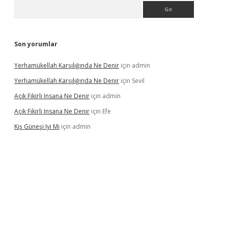
Arama
Son yorumlar
Yerhamükellah Karşılığında Ne Denir
için
admin
Yerhamükellah Karşılığında Ne Denir
için
Sevil
Açık Fikirli Insana Ne Denir
için
admin
Açık Fikirli Insana Ne Denir
için
Efe
Kış Güneşi Iyi Mi
için
admin
iriş