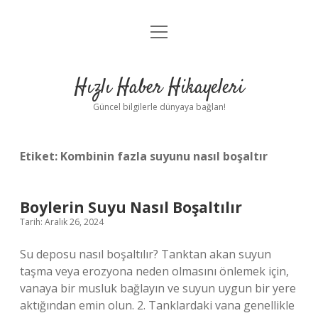
menüyü
Anasayfa
aç
Gizlilik Politikası
Hızlı Haber Hikayeleri
Yasal Uyarı
Güncel bilgilerle dünyaya bağlan!
Hakkımızda
Etiket:
Kombinin fazla suyunu nasıl boşaltır
Boylerin Suyu Nasıl Boşaltılır
Tarih: Aralık 26, 2024
Su deposu nasıl boşaltılır? Tanktan akan suyun
taşma veya erozyona neden olmasını önlemek için,
vanaya bir musluk bağlayın ve suyun uygun bir yere
aktığından emin olun. 2. Tanklardaki vana genellikle