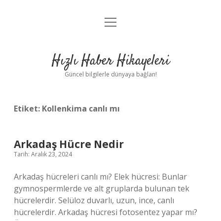
menüyü
Anasayfa
aç
Gizlilik Politikası
Hızlı Haber Hikayeleri
Yasal Uyarı
Güncel bilgilerle dünyaya bağlan!
Hakkımızda
Etiket:
Kollenkima canlı mı
Arkadaş Hücre Nedir
Tarih: Aralık 23, 2024
Arkadaş hücreleri canlı mı? Elek hücresi: Bunlar
gymnospermlerde ve alt gruplarda bulunan tek
hücrelerdir. Selüloz duvarlı, uzun, ince, canlı
hücrelerdir. Arkadaş hücresi fotosentez yapar mı?