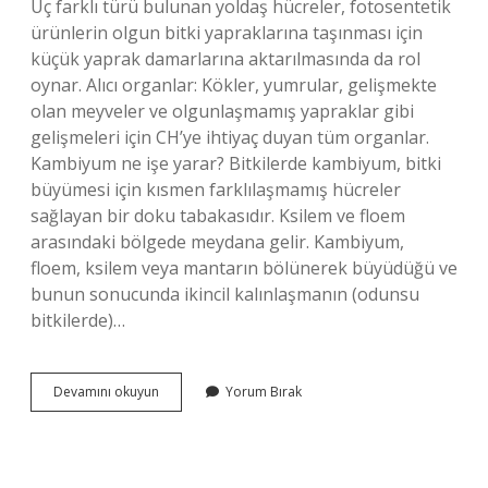
Üç farklı türü bulunan yoldaş hücreler, fotosentetik
ürünlerin olgun bitki yapraklarına taşınması için
küçük yaprak damarlarına aktarılmasında da rol
oynar. Alıcı organlar: Kökler, yumrular, gelişmekte
olan meyveler ve olgunlaşmamış yapraklar gibi
gelişmeleri için CH’ye ihtiyaç duyan tüm organlar.
Kambiyum ne işe yarar? Bitkilerde kambiyum, bitki
büyümesi için kısmen farklılaşmamış hücreler
sağlayan bir doku tabakasıdır. Ksilem ve floem
arasındaki bölgede meydana gelir. Kambiyum,
floem, ksilem veya mantarın bölünerek büyüdüğü ve
bunun sonucunda ikincil kalınlaşmanın (odunsu
bitkilerde)…
Arkadaş
Devamını okuyun
Yorum Bırak
Hücre
Nedir