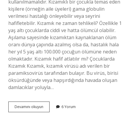
kullanılmamalıdır. Kızamıklı bir çocukla temas eden
kişilere (örneğin aile üyeleri) gama globulin
verilmesi hastalığı önleyebilir veya seyrini
hafifletebilir. Kızamık ne zaman tehlikeli? Özellikle 1
yaş altı çocuklarda ciddi ve hatta ölümcül olabilir.
Aşılama sayesinde kızamıktan kaynaklanan ölüm
oranı dünya çapında azalmış olsa da, hastalık hala
her yıl 5 yaş altı 100.000 çocuğun ölümüne neden
olmaktadır. Kızamık hafif atlatılır mı? Çocuklarda
Kızamık Kızamık, kızamık virüsü adı verilen bir
paramiksovirüs tarafından bulaşır. Bu virüs, birisi
öksürdüğünde veya hapşırdığında havada oluşan
damlacıklar yoluyla…
Kızamık
Devamını okuyun
6 Yorum
Için
Hastaneye
Gidilir
Mi