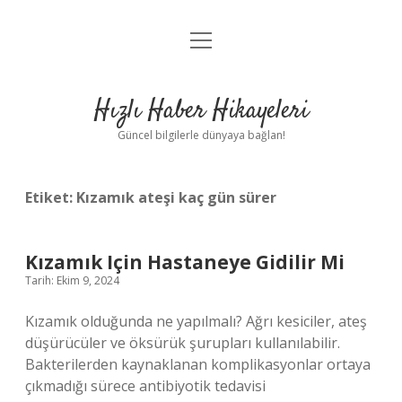
menüyü
Anasayfa
aç
Gizlilik Politikası
Hızlı Haber Hikayeleri
Yasal Uyarı
Güncel bilgilerle dünyaya bağlan!
Hakkımızda
Etiket:
Kızamık ateşi kaç gün sürer
Kızamık Için Hastaneye Gidilir Mi
Tarih: Ekim 9, 2024
Kızamık olduğunda ne yapılmalı? Ağrı kesiciler, ateş
düşürücüler ve öksürük şurupları kullanılabilir.
Bakterilerden kaynaklanan komplikasyonlar ortaya
çıkmadığı sürece antibiyotik tedavisi