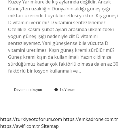
Kuzey Yarımküre’de kış aylarında değildir. Ancak
Güneş’ten uzaklığın Dünya’nın aldığı güneş ışığı
miktarı üzerinde büyük bir etkisi yoktur. Kış güneşi
D vitamini verir mi? D vitamini sentezlenemez.
Özellikle kasım-şubat ayları arasında ülkemizdeki
yoğun güneş ışığı nedeniyle cilt D vitamini
sentezleyemez. Yani güneşlense bile vücutta D
vitamini üretilmez. Kışın güneş kremi sürülür mü?
Güneş kremi kışın da kullanılmalı. Yazın cildimize
sürdüğümüz kadar çok faktörlü olmasa da en az 30
faktörlü bir losyon kullanmalı ve…
Kış
Devamını okuyun
14 Yorum
Güneşi
Iyi
Mi
https://turkiyeotoforum.com
https://emkadrone.com.tr
https://awifi.com.tr
Sitemap