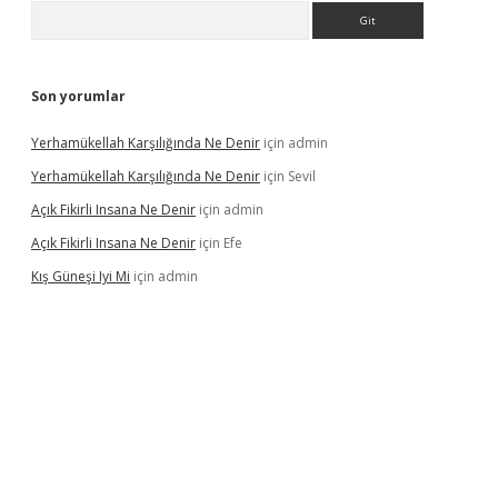
Arama
Son yorumlar
Yerhamükellah Karşılığında Ne Denir
için
admin
Yerhamükellah Karşılığında Ne Denir
için
Sevil
Açık Fikirli Insana Ne Denir
için
admin
Açık Fikirli Insana Ne Denir
için
Efe
Kış Güneşi Iyi Mi
için
admin
iriş