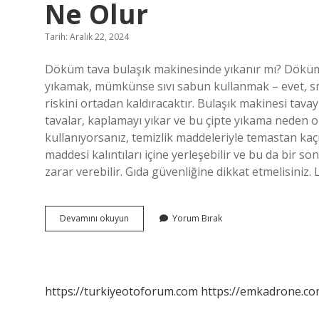
Ne Olur
Tarih: Aralık 22, 2024
Döküm tava bulaşık makinesinde yıkanır mı? Döküm 
yıkamak, mümkünse sıvı sabun kullanmak – evet, sıv
riskini ortadan kaldıracaktır. Bulaşık makinesi tavay
tavalar, kaplamayı yıkar ve bu çipte yıkama neden
kullanıyorsanız, temizlik maddeleriyle temastan kaç
maddesi kalıntıları içine yerleşebilir ve bu da bir so
zarar verebilir. Gıda güvenliğine dikkat etmelisiniz
Döküm
Devamını okuyun
Yorum Bırak
Tava
Bulaşık
Makinesinde
Yıkanırsa
Ne
https://turkiyeotoforum.com
https://emkadrone.co
Olur