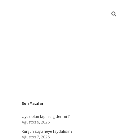
Sidebar
Son Yazılar
ilbet giriş
Uyuz olan kişi ise gider mi ?
Ağustos 9, 2026
Kurşun suyu neye faydalıdır ?
Ağustos 7, 2026