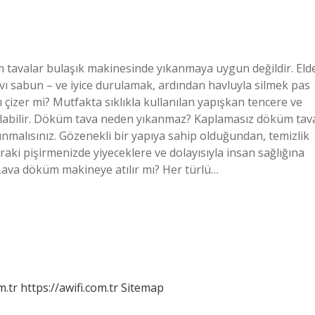
tavalar bulaşık makinesinde yıkanmaya uygun değildir. Eld
ı sabun – ve iyice durulamak, ardından havluyla silmek pas
ı çizer mi? Mutfakta sıklıkla kullanılan yapışkan tencere ve
 olabilir. Döküm tava neden yıkanmaz? Kaplamasız döküm tav
ınmalısınız. Gözenekli bir yapıya sahip olduğundan, temizlik
nraki pişirmenizde yiyeceklere ve dolayısıyla insan sağlığına
. Lava döküm makineye atılır mı? Her türlü…
m.tr
https://awifi.com.tr
Sitemap