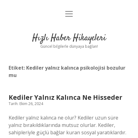
menüyü
Anasayfa
aç
Gizlilik Politikası
Hızlı Haber Hikayeleri
Yasal Uyarı
Güncel bilgilerle dünyaya bağlan!
Hakkımızda
Etiket:
Kediler yalnız kalınca psikolojisi bozulur
mu
Kediler Yalnız Kalınca Ne Hisseder
Tarih: Ekim 26, 2024
Kediler yalnız kalınca ne olur? Kediler uzun süre
yalnız bırakıldıklarında mutsuz olurlar. Kediler,
sahipleriyle güçlü bağlar kuran sosyal yaratıklardır.