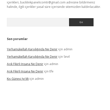
içerikleri,
backlinkpanelicomtr@gmail.com
adresine bildirmeniz
halinde, ilgili içerikler yasal süre içerisinde sitemizden kaldırılacaktır.
Arama
Son yorumlar
Yerhamükellah Karşılığında Ne Denir
için
admin
Yerhamükellah Karşılığında Ne Denir
için
Sevil
Açık Fikirli Insana Ne Denir
için
admin
Açık Fikirli Insana Ne Denir
için
Efe
Kış Güneşi Iyi Mi
için
admin