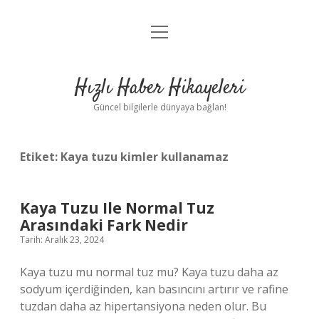
menüyü
Anasayfa
aç
Gizlilik Politikası
Hızlı Haber Hikayeleri
Yasal Uyarı
Güncel bilgilerle dünyaya bağlan!
Hakkımızda
Etiket:
Kaya tuzu kimler kullanamaz
Kaya Tuzu Ile Normal Tuz
Arasındaki Fark Nedir
Tarih: Aralık 23, 2024
Kaya tuzu mu normal tuz mu? Kaya tuzu daha az
sodyum içerdiğinden, kan basıncını artırır ve rafine
tuzdan daha az hipertansiyona neden olur. Bu