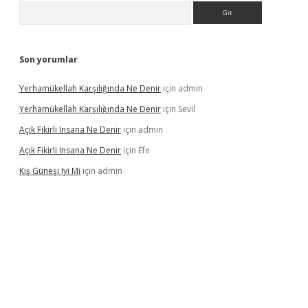
Arama
Son yorumlar
Yerhamükellah Karşılığında Ne Denir
için
admin
Yerhamükellah Karşılığında Ne Denir
için
Sevil
Açık Fikirli Insana Ne Denir
için
admin
Açık Fikirli Insana Ne Denir
için
Efe
Kış Güneşi Iyi Mi
için
admin
riş