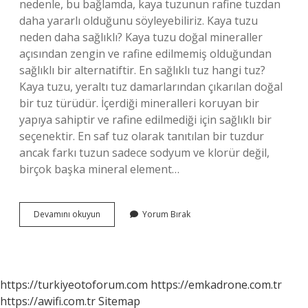
nedenle, bu bağlamda, kaya tuzunun rafine tuzdan
daha yararlı olduğunu söyleyebiliriz. Kaya tuzu
neden daha sağlıklı? Kaya tuzu doğal mineraller
açısından zengin ve rafine edilmemiş olduğundan
sağlıklı bir alternatiftir. En sağlıklı tuz hangi tuz?
Kaya tuzu, yeraltı tuz damarlarından çıkarılan doğal
bir tuz türüdür. İçerdiği mineralleri koruyan bir
yapıya sahiptir ve rafine edilmediği için sağlıklı bir
seçenektir. En saf tuz olarak tanıtılan bir tuzdur
ancak farkı tuzun sadece sodyum ve klorür değil,
birçok başka mineral element…
Kaya
Devamını okuyun
Yorum Bırak
Tuzu
Ile
Normal
Tuz
Arasındaki
https://turkiyeotoforum.com
https://emkadrone.com.tr
Fark
https://awifi.com.tr
Sitemap
Nedir