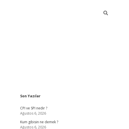
Sidebar
Son Yazılar
ilbet giriş
CPI ve SPI nedir ?
Ağustos 6, 2026
Kum gibisin ne demek ?
Ağustos 6, 2026