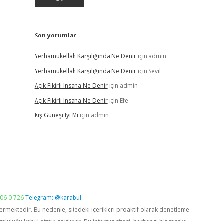
Son yorumlar
Yerhamükellah Karşılığında Ne Denir
için
admin
Yerhamükellah Karşılığında Ne Denir
için
Sevil
Açık Fikirli Insana Ne Denir
için
admin
Açık Fikirli Insana Ne Denir
için
Efe
Kış Güneşi Iyi Mi
için
admin
06 0 726
Telegram: @karabul
vermektedir. Bu nedenle, sitedeki içerikleri proaktif olarak denetleme