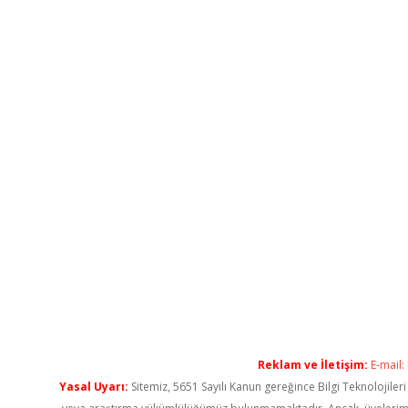
Reklam ve İletişim:
E-mail:
Yasal Uyarı:
Sitemiz, 5651 Sayılı Kanun gereğince Bilgi Teknolojiler