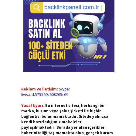
Reklam ve İletişim:
Skype:
live:.cid.575569c608265c69
Yasal Uyarı:
Bu internet sitesi, herhangi bir
marka, kurum veya şahıs şirketi ile hiçbir
bağlantısı bulunmamaktadır. Sitede yalnızca
kendi hazırladığımız makaleler
paylaşılmaktadır. Burada yer alan içerikler
haber niteliği taşımamakta olup, gerçek kurum