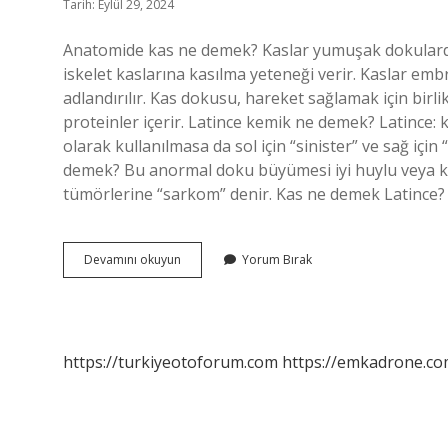
Tarih: Eylül 29, 2024
Anatomide kas ne demek? Kaslar yumuşak dokulardı
iskelet kaslarına kasılma yeteneği verir. Kaslar em
adlandırılır. Kas dokusu, hareket sağlamak için birlik
proteinler içerir. Latince kemik ne demek? Latince:
olarak kullanılmasa da sol için “sinister” ve sağ için
demek? Bu anormal doku büyümesi iyi huylu veya köt
tümörlerine “sarkom” denir. Kas ne demek Latince?
Latince
Devamını okuyun
Yorum Bırak
Kas
Ne
Demek
https://turkiyeotoforum.com
https://emkadrone.co