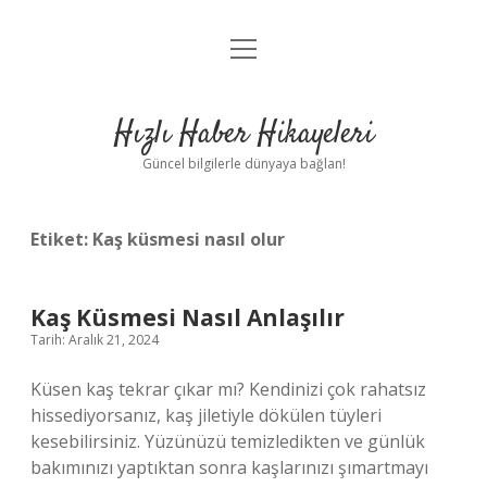
menüyü
Anasayfa
aç
Gizlilik Politikası
Hızlı Haber Hikayeleri
Yasal Uyarı
Güncel bilgilerle dünyaya bağlan!
Hakkımızda
Etiket:
Kaş küsmesi nasıl olur
Kaş Küsmesi Nasıl Anlaşılır
Tarih: Aralık 21, 2024
Küsen kaş tekrar çıkar mı? Kendinizi çok rahatsız
hissediyorsanız, kaş jiletiyle dökülen tüyleri
kesebilirsiniz. Yüzünüzü temizledikten ve günlük
bakımınızı yaptıktan sonra kaşlarınızı şımartmayı