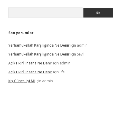
Arama
Son yorumlar
Yerhamükellah Karşılığında Ne Denir
için
admin
Yerhamükellah Karşılığında Ne Denir
için
Sevil
Açık Fikirli Insana Ne Denir
için
admin
Açık Fikirli Insana Ne Denir
için
Efe
Kış Güneşi Iyi Mi
için
admin
iriş