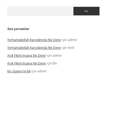
Arama
Son yorumlar
Yerhamükellah Karşılığında Ne Denir
için
admin
Yerhamükellah Karşılığında Ne Denir
için
Sevil
Açık Fikirli Insana Ne Denir
için
admin
Açık Fikirli Insana Ne Denir
için
Efe
Kış Güneşi Iyi Mi
için
admin
 giriş