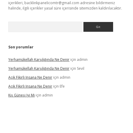
içerikleri,
backlinkpanelicomtr@gmail.com
adresine bildirmeniz
halinde, ilgili içerikler yasal süre içerisinde sitemizden kaldırılacaktır.
Arama
Son yorumlar
Yerhamükellah Karşılığında Ne Denir
için
admin
Yerhamükellah Karşılığında Ne Denir
için
Sevil
Açık Fikirli Insana Ne Denir
için
admin
Açık Fikirli Insana Ne Denir
için
Efe
Kış Güneşi Iyi Mi
için
admin