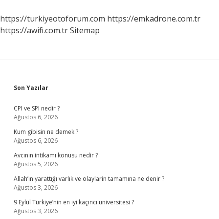
Sonra
Gaz
https://turkiyeotoforum.com
https://emkadrone.com.tr
Çıkarılır
https://awifi.com.tr
Sitemap
Sidebar
Son Yazılar
CPI ve SPI nedir ?
Ağustos 6, 2026
Kum gibisin ne demek ?
Ağustos 6, 2026
Avcının intikamı konusu nedir ?
Ağustos 5, 2026
Allah’ın yarattığı varlık ve olaylarin tamamına ne denir ?
Ağustos 3, 2026
9 Eylül Türkiye’nin en iyi kaçıncı üniversitesi ?
Ağustos 3, 2026