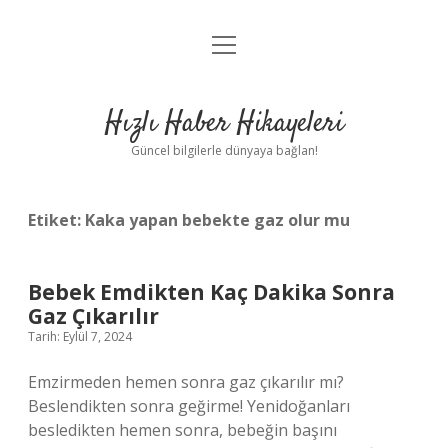
menüyü
Anasayfa
aç
Gizlilik Politikası
Hızlı Haber Hikayeleri
Yasal Uyarı
Güncel bilgilerle dünyaya bağlan!
Hakkımızda
Etiket:
Kaka yapan bebekte gaz olur mu
Bebek Emdikten Kaç Dakika Sonra
Gaz Çıkarılır
Tarih: Eylül 7, 2024
Emzirmeden hemen sonra gaz çıkarılır mı?
Beslendikten sonra geğirme! Yenidoğanları
besledikten hemen sonra, bebeğin başını