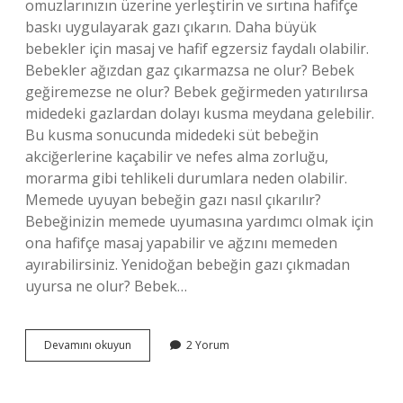
omuzlarınızın üzerine yerleştirin ve sırtına hafifçe
baskı uygulayarak gazı çıkarın. Daha büyük
bebekler için masaj ve hafif egzersiz faydalı olabilir.
Bebekler ağızdan gaz çıkarmazsa ne olur? Bebek
geğiremezse ne olur? Bebek geğirmeden yatırılırsa
midedeki gazlardan dolayı kusma meydana gelebilir.
Bu kusma sonucunda midedeki süt bebeğin
akciğerlerine kaçabilir ve nefes alma zorluğu,
morarma gibi tehlikeli durumlara neden olabilir.
Memede uyuyan bebeğin gazı nasıl çıkarılır?
Bebeğinizin memede uyumasına yardımcı olmak için
ona hafifçe masaj yapabilir ve ağzını memeden
ayırabilirsiniz. Yenidoğan bebeğin gazı çıkmadan
uyursa ne olur? Bebek…
Bebek
Devamını okuyun
2 Yorum
Emdikten
Kaç
Dakika