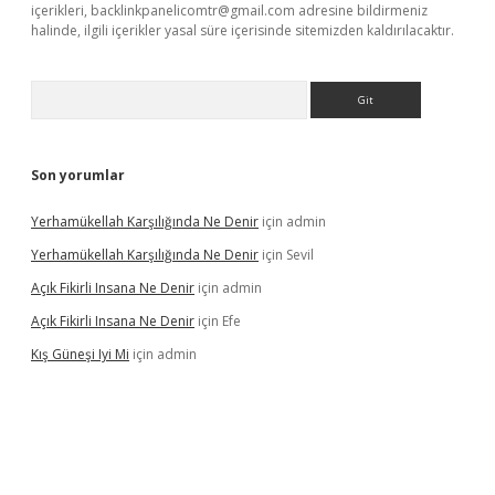
içerikleri,
backlinkpanelicomtr@gmail.com
adresine bildirmeniz
halinde, ilgili içerikler yasal süre içerisinde sitemizden kaldırılacaktır.
Arama
Son yorumlar
Yerhamükellah Karşılığında Ne Denir
için
admin
Yerhamükellah Karşılığında Ne Denir
için
Sevil
Açık Fikirli Insana Ne Denir
için
admin
Açık Fikirli Insana Ne Denir
için
Efe
Kış Güneşi Iyi Mi
için
admin