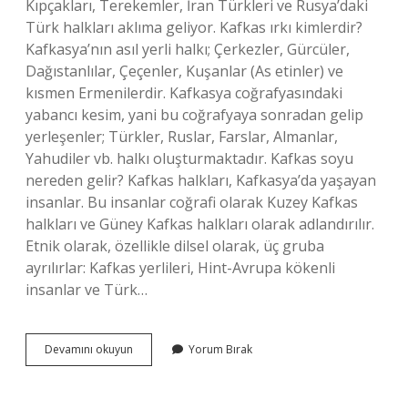
Kıpçakları, Terekemler, İran Türkleri ve Rusya’daki
Türk halkları aklıma geliyor. Kafkas ırkı kimlerdir?
Kafkasya’nın asıl yerli halkı; Çerkezler, Gürcüler,
Dağıstanlılar, Çeçenler, Kuşanlar (As etinler) ve
kısmen Ermenilerdir. Kafkasya coğrafyasındaki
yabancı kesim, yani bu coğrafyaya sonradan gelip
yerleşenler; Türkler, Ruslar, Farslar, Almanlar,
Yahudiler vb. halkı oluşturmaktadır. Kafkas soyu
nereden gelir? Kafkas halkları, Kafkasya’da yaşayan
insanlar. Bu insanlar coğrafi olarak Kuzey Kafkas
halkları ve Güney Kafkas halkları olarak adlandırılır.
Etnik olarak, özellikle dilsel olarak, üç gruba
ayrılırlar: Kafkas yerlileri, Hint-Avrupa kökenli
insanlar ve Türk…
Kafkas
Devamını okuyun
Yorum Bırak
Türkleri
Nereli