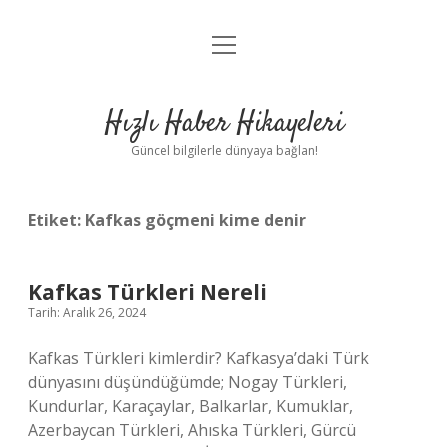
menüyü
Anasayfa
aç
Gizlilik Politikası
Hızlı Haber Hikayeleri
Yasal Uyarı
Güncel bilgilerle dünyaya bağlan!
Hakkımızda
Etiket:
Kafkas göçmeni kime denir
Kafkas Türkleri Nereli
Tarih: Aralık 26, 2024
Kafkas Türkleri kimlerdir? Kafkasya’daki Türk
dünyasını düşündüğümde; Nogay Türkleri,
Kundurlar, Karaçaylar, Balkarlar, Kumuklar,
Azerbaycan Türkleri, Ahıska Türkleri, Gürcü