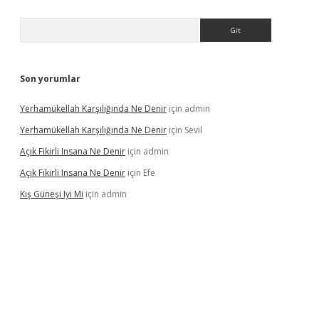
Arama
Son yorumlar
Yerhamükellah Karşılığında Ne Denir
için
admin
Yerhamükellah Karşılığında Ne Denir
için
Sevil
Açık Fikirli Insana Ne Denir
için
admin
Açık Fikirli Insana Ne Denir
için
Efe
Kış Güneşi Iyi Mi
için
admin
iriş