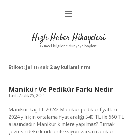
menüyü
Anasayfa
aç
Gizlilik Politikası
Hızlı Haber Hikayeleri
Yasal Uyarı
Güncel bilgilerle dünyaya bağlan!
Hakkımızda
Etiket:
Jel tırnak 2 ay kullanılır mı
Manikür Ve Pedikür Farkı Nedir
Tarih: Aralık 25, 2024
Manikür kaç TL 2024? Manikür pedikür fiyatları
2024 yılı için ortalama fiyat aralığı 540 TL ile 660 TL
arasındadır. Manikür kimlere yapılmaz? Tırnak
çevresindeki deride enfeksiyon varsa manikür