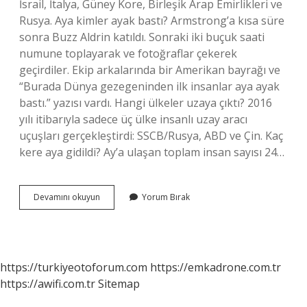
İsrail, İtalya, Güney Kore, Birleşik Arap Emirlikleri ve
Rusya. Aya kimler ayak bastı? Armstrong’a kısa süre
sonra Buzz Aldrin katıldı. Sonraki iki buçuk saati
numune toplayarak ve fotoğraflar çekerek
geçirdiler. Ekip arkalarında bir Amerikan bayrağı ve
“Burada Dünya gezegeninden ilk insanlar aya ayak
bastı.” yazısı vardı. Hangi ülkeler uzaya çıktı? 2016
yılı itibarıyla sadece üç ülke insanlı uzay aracı
uçuşları gerçekleştirdi: SSCB/Rusya, ABD ve Çin. Kaç
kere aya gidildi? Ay’a ulaşan toplam insan sayısı 24…
Aya
Devamını okuyun
Yorum Bırak
Hangi
Ülkeler
Ayak
Bastı
https://turkiyeotoforum.com
https://emkadrone.com.tr
https://awifi.com.tr
Sitemap