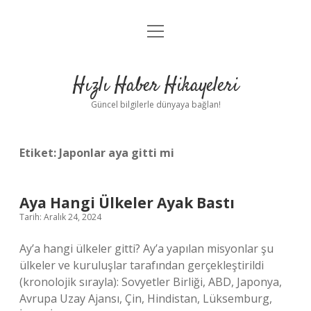
menüyü
Anasayfa
aç
Gizlilik Politikası
Hızlı Haber Hikayeleri
Yasal Uyarı
Güncel bilgilerle dünyaya bağlan!
Hakkımızda
Etiket:
Japonlar aya gitti mi
Aya Hangi Ülkeler Ayak Bastı
Tarih: Aralık 24, 2024
Ay’a hangi ülkeler gitti? Ay’a yapılan misyonlar şu
ülkeler ve kuruluşlar tarafından gerçekleştirildi
(kronolojik sırayla): Sovyetler Birliği, ABD, Japonya,
Avrupa Uzay Ajansı, Çin, Hindistan, Lüksemburg,