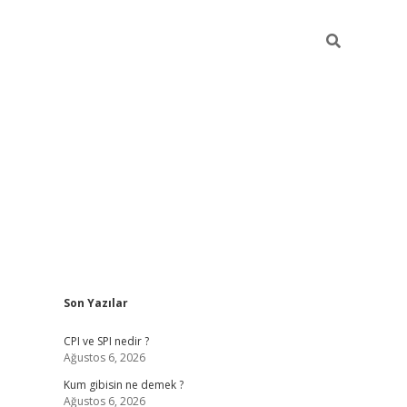
Sidebar
Son Yazılar
ilbet giriş
CPI ve SPI nedir ?
Ağustos 6, 2026
Kum gibisin ne demek ?
Ağustos 6, 2026