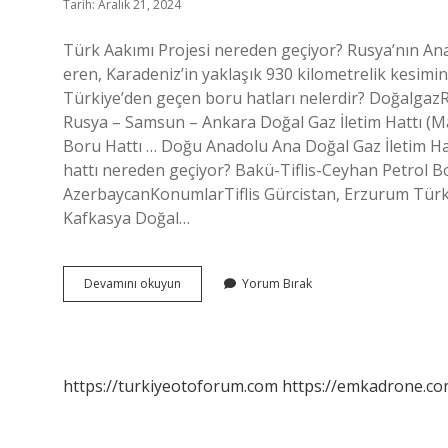
Tarih: Aralık 21, 2024
Türk Aakımı Projesi nereden geçiyor? Rusya’nın Anap
eren, Karadeniz’in yaklaşık 930 kilometrelik kesimin
Türkiye’den geçen boru hatları nelerdir? Doğalgaz
Rusya – Samsun – Ankara Doğal Gaz İletim Hattı (M
Boru Hattı … Doğu Anadolu Ana Doğal Gaz İletim Ha
hattı nereden geçiyor? Bakü-Tiflis-Ceyhan Petrol B
AzerbaycanKonumlarTiflis Gürcistan, Erzurum Türki
Kafkasya Doğal…
Türk
Devamını okuyun
Yorum Bırak
Akımı
Boru
Hattı
Nereden
Geçiyor
https://turkiyeotoforum.com
https://emkadrone.co