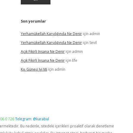
Son yorumlar
Yerhamükellah Karşılığında Ne Denir
için
admin
Yerhamükellah Karşılığında Ne Denir
için
Sevil
Açık Fikirli Insana Ne Denir
için
admin
Açık Fikirli Insana Ne Denir
için
Efe
Kış Güneşi Iyi Mi
için
admin
06 0 726
Telegram: @karabul
vermektedir. Bu nedenle, sitedeki içerikleri proaktif olarak denetleme