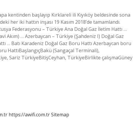
a kentinden başlayıp Kırklareli ili Kıyıköy beldesinde sona
deki her iki hattın inşası 19 Kasım 2018’de tamamlandı.
Rusya Federasyonu – Türkiye Ana Doğal Gaz İletim Hattı …
avi Akım) … Azerbaycan – Türkiye (Şahdeniz I) Doğal Gaz
ttı … Batı Karadeniz Doğal Gaz Boru Hattı Azerbaycan boru
oru HattıBaşlangıçBakü (Sangaçal Terminali),
ye, Sariz TürkiyeBitişCeyhan, TürkiyeBirlikte çalışmaGüney
m.tr
https://awifi.com.tr
Sitemap