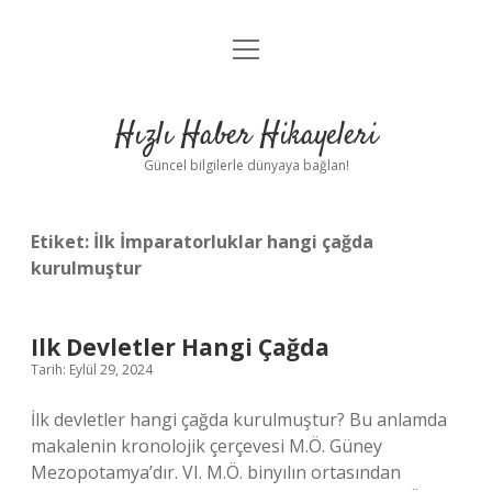
menüyü
Anasayfa
aç
Gizlilik Politikası
Hızlı Haber Hikayeleri
Yasal Uyarı
Güncel bilgilerle dünyaya bağlan!
Hakkımızda
Etiket:
İlk İmparatorluklar hangi çağda
kurulmuştur
Ilk Devletler Hangi Çağda
Tarih: Eylül 29, 2024
İlk devletler hangi çağda kurulmuştur? Bu anlamda
makalenin kronolojik çerçevesi M.Ö. Güney
Mezopotamya’dır. VI. M.Ö. binyılın ortasından