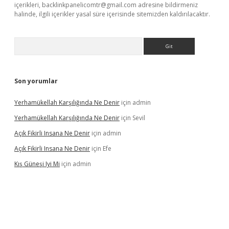
içerikleri,
backlinkpanelicomtr@gmail.com
adresine bildirmeniz
halinde, ilgili içerikler yasal süre içerisinde sitemizden kaldırılacaktır.
Arama
Son yorumlar
Yerhamükellah Karşılığında Ne Denir
için
admin
Yerhamükellah Karşılığında Ne Denir
için
Sevil
Açık Fikirli Insana Ne Denir
için
admin
Açık Fikirli Insana Ne Denir
için
Efe
Kış Güneşi Iyi Mi
için
admin