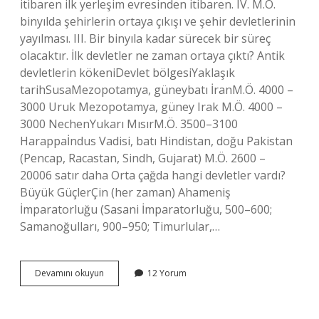
itibaren ilk yerleşim evresinden itibaren. IV. M.Ö.
binyılda şehirlerin ortaya çıkışı ve şehir devletlerinin
yayılması. III. Bir binyıla kadar sürecek bir süreç
olacaktır. İlk devletler ne zaman ortaya çıktı? Antik
devletlerin kökeniDevlet bölgesiYaklaşık
tarihSusaMezopotamya, güneybatı İranM.Ö. 4000 –
3000 Uruk Mezopotamya, güney Irak M.Ö. 4000 –
3000 NechenYukarı MısırM.Ö. 3500–3100
Harappaİndus Vadisi, batı Hindistan, doğu Pakistan
(Pencap, Racastan, Sindh, Gujarat) M.Ö. 2600 –
20006 satır daha Orta çağda hangi devletler vardı?
Büyük GüçlerÇin (her zaman) Ahameniş
İmparatorluğu (Sasani İmparatorluğu, 500–600;
Samanoğulları, 900–950; Timurlular,…
Ilk
Devamını okuyun
12 Yorum
Devletler
Hangi
Çağda