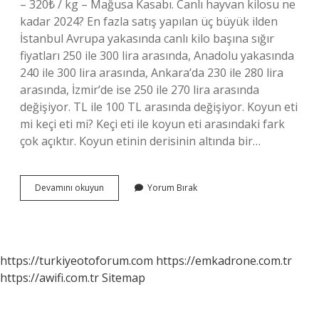
– 320₺ / kg – Mağusa Kasabı. Canlı hayvan kilosu ne
kadar 2024? En fazla satış yapılan üç büyük ilden
İstanbul Avrupa yakasında canlı kilo başına sığır
fiyatları 250 ile 300 lira arasında, Anadolu yakasında
240 ile 300 lira arasında, Ankara’da 230 ile 280 lira
arasında, İzmir’de ise 250 ile 270 lira arasında
değişiyor. TL ile 100 TL arasında değişiyor. Koyun eti
mi keçi eti mi? Keçi eti ile koyun eti arasındaki fark
çok açıktır. Koyun etinin derisinin altında bir…
Keçi
Devamını okuyun
Yorum Bırak
Eti
Kilosu
Ne
Kadar
2024
https://turkiyeotoforum.com
https://emkadrone.com.tr
https://awifi.com.tr
Sitemap