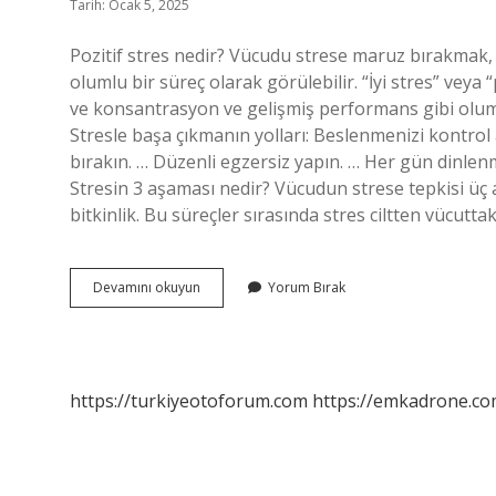
Tarih: Ocak 5, 2025
Pozitif stres nedir? Vücudu strese maruz bırakmak,
olumlu bir süreç olarak görülebilir. “İyi stres” vey
ve konsantrasyon ve gelişmiş performans gibi olumlu
Stresle başa çıkmanın yolları: Beslenmenizi kontrol 
bırakın. … Düzenli egzersiz yapın. … Her gün dinlen
Stresin 3 aşaması nedir? Vücudun strese tepkisi üç
bitkinlik. Bu süreçler sırasında stres ciltten vücutt
Pozitif
Devamını okuyun
Yorum Bırak
Stres
Yönetimi
Nedir
https://turkiyeotoforum.com
https://emkadrone.co