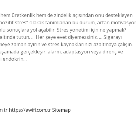
 hem üretkenlik hem de zindelik açısından onu destekleyen
a “pozitif stres” olarak tanımlanan bu durum, artan motivasyo
 sonuçlara yol açabilir. Stres yönetimi için ne yapmalı?
altında tutun. … Her şeye evet diyemezsiniz. … Sigarayı
meye zaman ayırın ve stres kaynaklarınızı azaltmaya çalışın.
 aşamada gerçekleşir: alarm, adaptasyon veya direnç ve
aki endokrin…
m.tr
https://awifi.com.tr
Sitemap