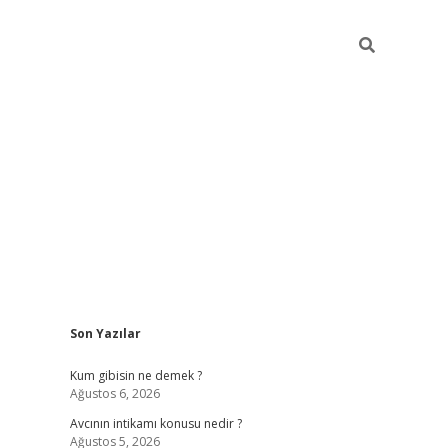
Sidebar
Son Yazılar
ilbet giriş
Kum gibisin ne demek ?
Ağustos 6, 2026
Avcının intikamı konusu nedir ?
Ağustos 5, 2026