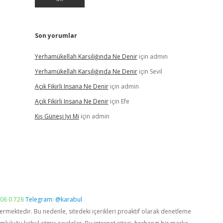
Son yorumlar
Yerhamükellah Karşılığında Ne Denir
için
admin
Yerhamükellah Karşılığında Ne Denir
için
Sevil
Açık Fikirli Insana Ne Denir
için
admin
Açık Fikirli Insana Ne Denir
için
Efe
Kış Güneşi Iyi Mi
için
admin
06 0 726
Telegram: @karabul
vermektedir. Bu nedenle, sitedeki içerikleri proaktif olarak denetleme