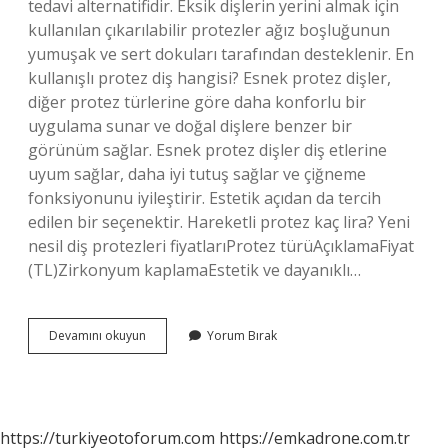
tedavi alternatifidir. Eksik dişlerin yerini almak için
kullanılan çıkarılabilir protezler ağız boşluğunun
yumuşak ve sert dokuları tarafından desteklenir. En
kullanışlı protez diş hangisi? Esnek protez dişler,
diğer protez türlerine göre daha konforlu bir
uygulama sunar ve doğal dişlere benzer bir
görünüm sağlar. Esnek protez dişler diş etlerine
uyum sağlar, daha iyi tutuş sağlar ve çiğneme
fonksiyonunu iyileştirir. Estetik açıdan da tercih
edilen bir seçenektir. Hareketli protez kaç lira? Yeni
nesil diş protezleri fiyatlarıProtez türüAçıklamaFiyat
(TL)Zirkonyum kaplamaEstetik ve dayanıklı…
Hareketli
Devamını okuyun
Yorum Bırak
Protez
Diş
Nasıl
Olur
https://turkiyeotoforum.com
https://emkadrone.com.tr