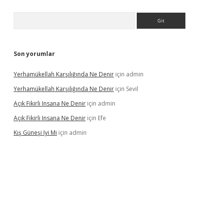
Arama
Son yorumlar
Yerhamükellah Karşılığında Ne Denir
için
admin
Yerhamükellah Karşılığında Ne Denir
için
Sevil
Açık Fikirli Insana Ne Denir
için
admin
Açık Fikirli Insana Ne Denir
için
Efe
Kış Güneşi Iyi Mi
için
admin
iriş