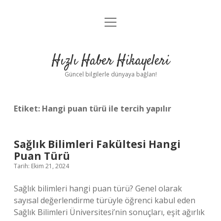
menüyü
Anasayfa
aç
Gizlilik Politikası
Hızlı Haber Hikayeleri
Yasal Uyarı
Güncel bilgilerle dünyaya bağlan!
Hakkımızda
Etiket:
Hangi puan türü ile tercih yapılır
Sağlık Bilimleri Fakültesi Hangi
Puan Türü
Tarih: Ekim 21, 2024
Sağlık bilimleri hangi puan türü? Genel olarak
sayısal değerlendirme türüyle öğrenci kabul eden
Sağlık Bilimleri Üniversitesi’nin sonuçları, eşit ağırlık