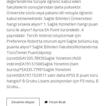
değerlendirme türüyle öğrenci kabul eden
fakültelerin sonuçlarından daha yüksektir.
Üniversite sözlü veya yabancı dil notuyla öğrenci
kabul etmemektedir. Sağlık Bilimleri Üniversitesi
hangi sınavla alıyor? 1. Sağlık hizmetleri hangi puan
türü ile alıyor? Ayrıca EA Point türündedir. 4
yaşındadır. Tercih listenizi oluşturmak için
Preference Robot’ta oturum açın! Sağlık bölümü kaç
puanla alıyor? Sağlık Bilimleri FakültesiNotlandırma
TürüTemel PuanOdyoloji
(ücretli)SAY205.78935Sağlık Yönetimi (%50
indirim)EA191.51566Sağlık Yönetimi (tam
burslu)*EA335.77991Sağlık Yönetimi
(ücretli)EA197.1523511 satır daha KPSS B puan türü
hangisi? B Grubu Lisans pozisyonları için P3 notu, B
Grubu…
Sağlık
Devamını okuyun
Yorum Bırak