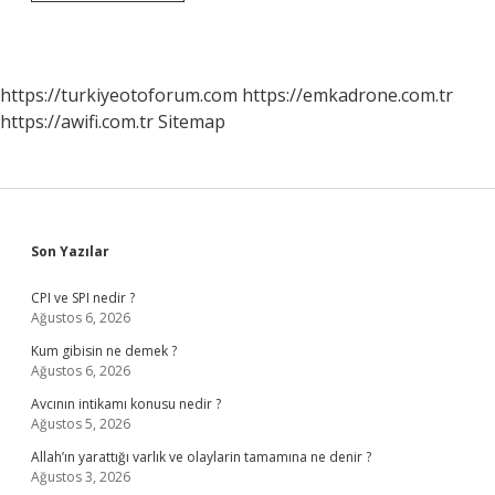
Bilimleri
Fakültesi
Hangi
Puan
Türü
https://turkiyeotoforum.com
https://emkadrone.com.tr
https://awifi.com.tr
Sitemap
Sidebar
Son Yazılar
CPI ve SPI nedir ?
Ağustos 6, 2026
Kum gibisin ne demek ?
Ağustos 6, 2026
Avcının intikamı konusu nedir ?
Ağustos 5, 2026
Allah’ın yarattığı varlık ve olaylarin tamamına ne denir ?
Ağustos 3, 2026