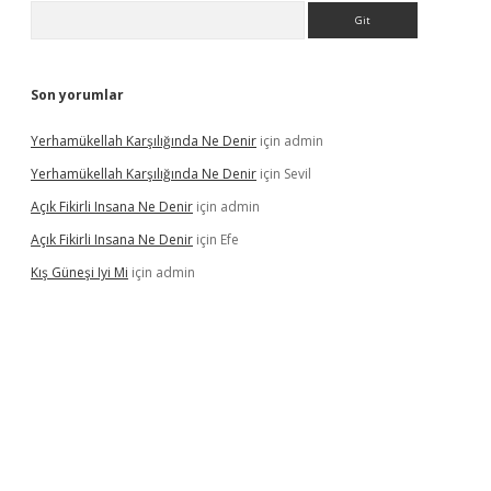
Arama
Son yorumlar
Yerhamükellah Karşılığında Ne Denir
için
admin
Yerhamükellah Karşılığında Ne Denir
için
Sevil
Açık Fikirli Insana Ne Denir
için
admin
Açık Fikirli Insana Ne Denir
için
Efe
Kış Güneşi Iyi Mi
için
admin
iriş