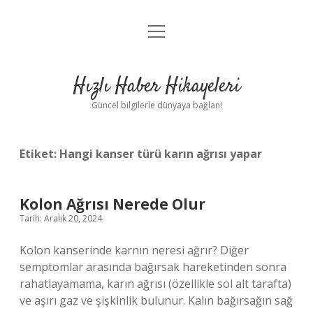
menüyü
Anasayfa
aç
Gizlilik Politikası
Hızlı Haber Hikayeleri
Yasal Uyarı
Güncel bilgilerle dünyaya bağlan!
Hakkımızda
Etiket:
Hangi kanser türü karın ağrısı yapar
Kolon Ağrısı Nerede Olur
Tarih: Aralık 20, 2024
Kolon kanserinde karnın neresi ağrır? Diğer
semptomlar arasında bağırsak hareketinden sonra
rahatlayamama, karın ağrısı (özellikle sol alt tarafta)
ve aşırı gaz ve şişkinlik bulunur. Kalın bağırsağın sağ